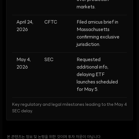
markets.
April 24,
CFTC
Filed amicus brief in
2026
Massachusetts
confirming exclusive
jurisdiction.
May 4,
SEC
Requested
2026
additional info,
delaying ETF
launches scheduled
for May 5.
Key regulatory and legal milestones leading to the May 4
SEC delay.
본 콘텐츠는 정보 및 논평을 위한 것이며 투자 자문이 아닙니다.