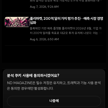
화의 급격한 성장과 특정 가상자산 ETF의 수요 둔화라는 대조
적인 국면을 맞이하고 있다. 코인셰어즈에 따르면 RWA 예치
Aug 7, 2026, 9:26 AM
금은 74억 달러로 세 배 이상 증가한 반면, 하이퍼리퀴드 ETF
는 규제권 내 경쟁자들의 등장으로 유입세가 꺾였다.
폴리마켓, 200억 달러 가치 평가 추진…예측 시장 경쟁
심화
블록체인 기반 예측 플랫폼 폴리마켓이 2026년 8월, 기업 가
치 200억 달러를 목표로 대규모 투자 유치에 나섰다. 이는 지
난 4월 비공개로 진행된 150억 달러 규모의 펀딩 이후 불과 4
Aug 6, 2026, 6:50 AM
개월 만의 행보다.
분석 쿠키 사용에 동의하시겠어요?
ND MAGAZINE은 필수 저장은 유지하고, 트래픽과 기능 사용 분석
윤리 원칙
Discord 봇
캠페인 가이드
커뮤니티 랭킹
개인정보처리방침
이용약관
은 동의한 경우에만 활성화합니다.
쿠키 설정
나중에