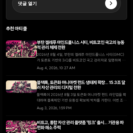
댓글 열기
추천 아티클
부탄 겔레푸 마인드풀니스 시티, 비트코인 국고의 능동
적 관리 체제 전환
2026년 8월 4일, 부탄의 겔레푸 마인드풀니스 시티(GMC)
가 토론토 기반의 3iQ를 비트코인 국고 관리자로 임명하며 단
순 보유에서 능동적 운용으로 전략을 전환했다. 이는 국왕의 1
Aug 4, 2026, 10:27 AM
만 BTC 기부 공약을 구체화하고 GMC를 글로벌 디지털 금융
허브로 육성하기 위한 핵심 단계다.
블랙록, 토큰화 머니마켓 펀드 생태계 확장... 15.3조 달
러 자산 관리의 디지털 전환
블랙록이 2026년 8월 3일 토큰화 머니마켓 펀드 라인업을 확
대하며 블록체인 기반 유동성 확보에 박차를 가한다. 이번 조치
는 미 GENIUS 법안에 따른 적격 예비 자산 요건 충족을 목표
Aug 3, 2026, 1:59 PM
로 하며, 글로벌 금융 인프라의 근본적인 변화를 예고한다.
비트고, 통합 자산 관리 플랫폼 '링크' 출시... 기관용 파
편화 해소 주력