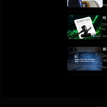
다.
Au
미
20
다.
Ju
위
20
여전
Jul