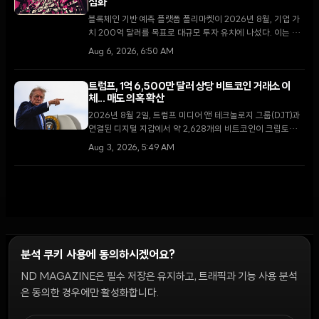
심화
블록체인 기반 예측 플랫폼 폴리마켓이 2026년 8월, 기업 가
치 200억 달러를 목표로 대규모 투자 유치에 나섰다. 이는 지
난 4월 비공개로 진행된 150억 달러 규모의 펀딩 이후 불과 4
Aug 6, 2026, 6:50 AM
개월 만의 행보다.
트럼프, 1억 6,500만 달러 상당 비트코인 거래소 이
체... 매도 의혹 확산
2026년 8월 2일, 트럼프 미디어 앤 테크놀로지 그룹(DJT)과
연결된 디지털 지갑에서 약 2,628개의 비트코인이 크립토닷컴
거래소로 이동했다. 막대한 운영 손실을 기록 중인 가운데 이번
Aug 3, 2026, 5:49 AM
이체가 자산 매각을 통한 자금 확보 차원인지에 대한 논란이 일
고 있다.
분석 쿠키 사용에 동의하시겠어요?
ND MAGAZINE은 필수 저장은 유지하고, 트래픽과 기능 사용 분석
윤리 원칙
Discord 봇
캠페인 가이드
커뮤니티 랭킹
개인정보처리방침
이용약관
은 동의한 경우에만 활성화합니다.
쿠키 설정