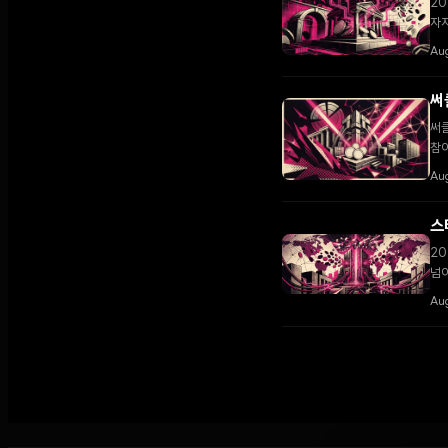
20
자
Au
써
써클
참여
Aug
스
20
넘어
Aug