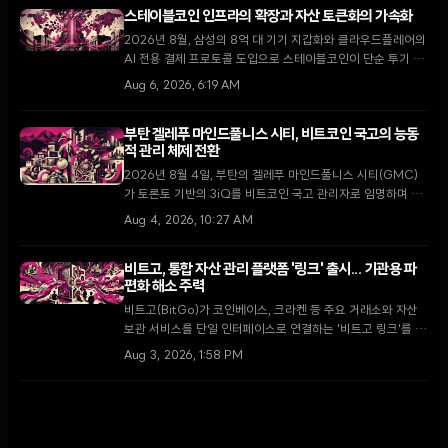
스테이블코인 인프라의 확장과 자산 토큰화의 가속화
2026년 8월, 삼성의 8억 대 기기 지갑화와 클라우드플레어의
AI 전용 결제 프로토콜 도입으로 스테이블코인이 단순 투기 수
단을 넘어 글로벌 디지털 경제의 핵심 인프라로 자리 잡고 있
Aug 6, 2026, 6:19 AM
다.
부탄 겔레푸 마인드풀니스 시티, 비트코인 국고의 능동
적 관리 체제 전환
2026년 8월 4일, 부탄의 겔레푸 마인드풀니스 시티(GMC)
가 토론토 기반의 3iQ를 비트코인 국고 관리자로 임명하며 단
순 보유에서 능동적 운용으로 전략을 전환했다. 이는 국왕의 1
Aug 4, 2026, 10:27 AM
만 BTC 기부 공약을 구체화하고 GMC를 글로벌 디지털 금융
허브로 육성하기 위한 핵심 단계다.
비트고, 통합 자산 관리 플랫폼 '링크' 출시... 기관용 파
편화 해소 주력
비트고(BitGo)가 코인베이스, 크라켄 등 주요 거래소와 자산
보관 서비스를 단일 인터페이스로 연결하는 '비트고 링크'를 출
시했다. 2026년 기관 투자자의 73%가 가상자산 비중 확대를
Aug 3, 2026, 1:58 PM
계획하는 가운데, 이번 출시는 파편화된 유동성 문제를 해결하
고 운영 효율성을 높이는 전환점이 될 전망이다.