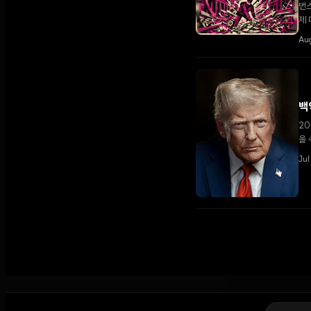
번스
제 
Aug
백
20
을 
Jul