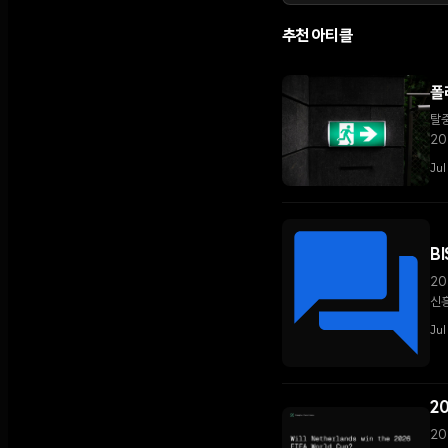
추천 아티클
폴
탈중
20
Jul
B
20
신흥
Jul
2
20