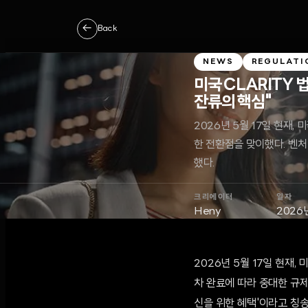
←
Back
NEWS
REGULATI
미국 CLARITY 법
잔류의 핵심"
2026년 5월 17일 현재,
한 전환점을 맞이했다. 벤처
했다.
크리에이터
일자
Heny
2026
2026년 5월 17일 현재,
차 완료에 따라 중대한 규제
신을 위한 혜택'이라고 칭