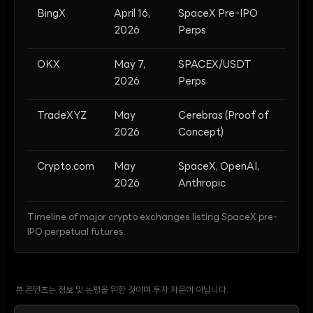
BingX
April 16,
SpaceX Pre-IPO
2026
Perps
OKX
May 7,
SPACEX/USDT
2026
Perps
TradeXYZ
May
Cerebras (Proof of
2026
Concept)
Crypto.com
May
SpaceX, OpenAI,
2026
Anthropic
Timeline of major crypto exchanges listing SpaceX pre-
IPO perpetual futures.
본 콘텐츠는 정보 및 논평을 위한 것이며 투자 자문이 아닙니다.