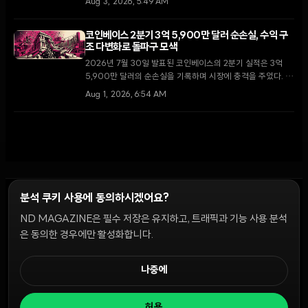
Aug 3, 2026, 5:49 AM
이체가 자산 매각을 통한 자금 확보 차원인지에 대한 논란이 일
고 있다.
코인베이스 2분기 3억 5,900만 달러 순손실, 수익 구
조 다변화로 돌파구 모색
2026년 7월 30일 발표된 코인베이스의 2분기 실적은 3억
5,900만 달러의 순손실을 기록하며 시장에 충격을 주었다. 그
러나 거래 수수료 의존도를 낮추고 구독 및 서비스 매출 비중을
Aug 1, 2026, 6:54 AM
역대 최고치인 48%까지 끌어올리며 체질 개선의 신호를 보냈
다.
분석 쿠키 사용에 동의하시겠어요?
ND MAGAZINE은 필수 저장은 유지하고, 트래픽과 기능 사용 분석
윤리 원칙
Discord 봇
캠페인 가이드
커뮤니티 랭킹
개인정보처리방침
이용약관
은 동의한 경우에만 활성화합니다.
쿠키 설정
나중에
© 2026 NDD INC. 모든 권리 보유.
허용