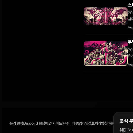
스
20
넘어
Aug
부
20
유에
성하
Au
분석 
윤리 원칙
Discord 봇
캠페인 가이드
커뮤니티 랭킹
개인정보처리방침
이용약관
쿠키 설
ND M