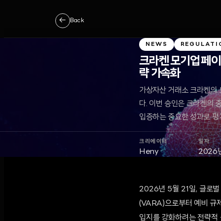
←
Back
NEWS
REGULATI
크라켄 모기업 페이워
략 가속화
가상자산 거래소 크라켄의 모
다. 이번 승인은 크라켄의 
입증하는 중요한 성과로 평
크리에이터
일자
Heny
2026
2026년 5월 21일, 글로
(VARA)으로부터 예비 규
입지를 강화하려는 전략적 움