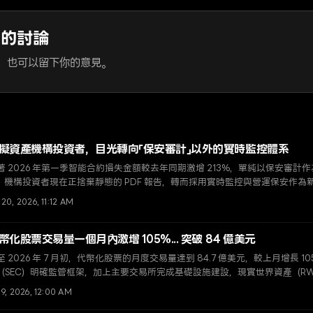
章的討論
，也可以留下你的意見。
擬資產機構投資者，目光轉向「保安審計」以外的實時監控體系
著 2026 年第一季智能合約損失金額較去年同期激增 213%，單純以保安審
。機構投資者現在正捨棄靜態的 PDF 報告，轉而採用實時監控與營運保安作為
 20, 2026, 11:12 AM
幣化股票交易量一個月內激增 105%... 突破 84 億美元
至 2026 年 7 月初，代幣化股票的月度交易量達到 84.7 億美元，較上月增長 
（SEC）明確監管框架，加上主要交易所完成基礎設施建設，現實世界資產（R
 9, 2026, 12:00 AM