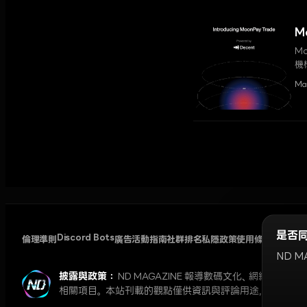
M
M
機
Ma
是否同
Discord Bots
倫理準則
廣告活動指南
社群排名
私隱政策
使用條款
Cookie
ND 
披露與政策：
ND MAGAZINE 報導數碼文化、網絡
相關項目。本站刊載的觀點僅供資訊與評論用途，並不構成