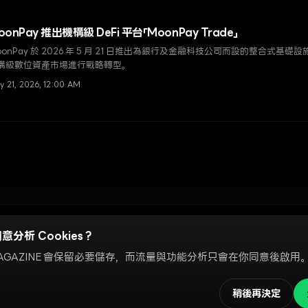
oonPay 推出機構級 DeFi 平台「MoonPay Trade」
oonPay 於 2026 年 5 月 21 日推出為銀行及金融科技公司而設的整合式基礎設施「
構級數位資產市場進行戰略轉型。
y 21, 2026, 12:00 AM
意分析 Cookies？
 設定
MAGAZINE 會保留必要儲存，而流量與功能分析只會在你同意後啟用
社群及鏈上市場。我們的編輯團隊獨立運作，投稿者亦可能持有本網站提及的數
投資建議。如有政策問題或編輯合作查詢，可電郵至
contact@ndmag.x
稍後再決定