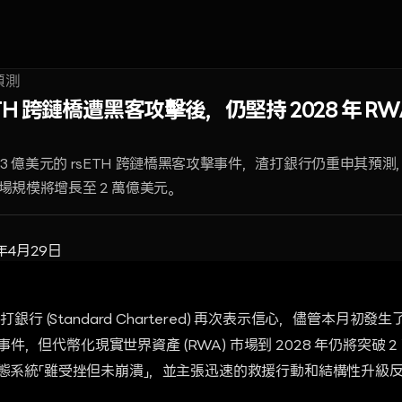
TH 跨鏈橋遭黑客攻擊後，仍堅持 2028 年 RW
93 億美元的 rsETH 跨鏈橋黑客攻擊事件，渣打銀行仍重申其預測，
市場規模將增長至 2 萬億美元。
年4月29日
，渣打銀行 (Standard Chartered) 再次表示信心，儘管本月初發生
擊事件，但代幣化現實世界資產 (RWA) 市場到 2028 年仍將突破
i) 生態系統「雖受挫但未崩潰」，並主張迅速的救援行動和結構性升