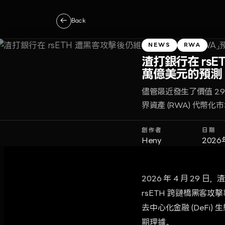
←
Back
NEWS
RWA
渣打銀行在 rsE
萬億美元的預測
儘管最近發生了價值 2.
界資產 (RWA) 代幣化
創作者
日期
Heny
2026
2026 年 4 月 29 日
rsETH 跨鏈橋黑客攻
去中心化金融 (DeF
期理據。