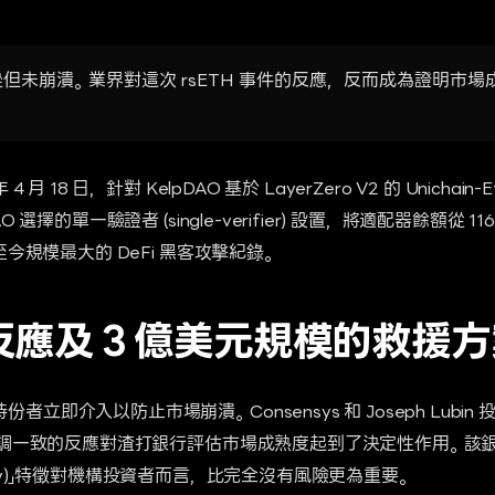
但未崩潰。業界對這次 rsETH 事件的反應，反而成為證明市
月 18 日，針對 KelpDAO 基於 LayerZero V2 的 Unichain-E
 選擇的單一驗證者 (single-verifier) 設置，將適配器餘額從 116
至今規模最大的 DeFi 黑客攻擊紀錄。
應及 3 億美元規模的救援方
即介入以防止市場崩潰。Consensys 和 Joseph Lubin 投
種協調一致的反應對渣打銀行評估市場成熟度起到了決定性作用。該
agility)」特徵對機構投資者而言，比完全沒有風險更為重要。