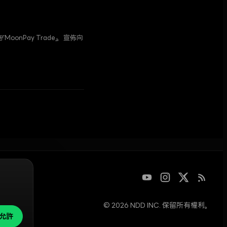
MoonPay Trade」，宣佈向
。
碼資產或參與
© 2026 NDD INC. 保留所有權利。
yz
。
允許