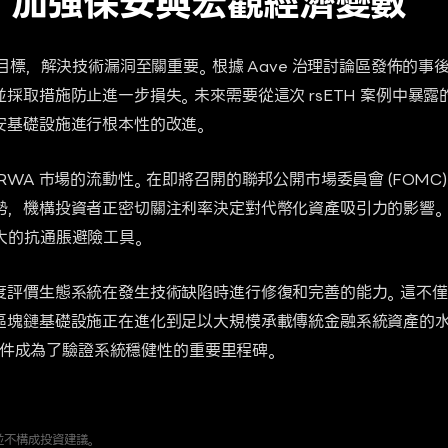
：加強保安與宏觀經濟變數
目標，解決技術漏洞至關重要。根據 Aave 治理討論區發佈的事後報
採取措施防止進一步損失。未來需要從這次 rsETH 案例中暴
安基礎設施進行根本性的改進。
RWA 市場的流動性。在即將召開的聯邦公開市場委員會 (FOMC
機構投資者正密切關注利率決定對代幣化資產吸引力的影響。Paul T
大的抗通脹避險工具。
度評價生態系統在發生技術缺陷時進行修復和完善的能力。這不僅
塊鏈基礎設施正在進化到足以大規模承載傳統金融系統資產的水平。
H 事件成為了驗證系統穩健性的重要里程碑。
並不構成投資建議。