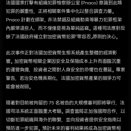
法國國家打擊有組織犯罪檢察辦公室 (Pnaco) 意識到此類
犯罪的嚴重性，正將相關案件集中化以整合調查力量。
Pnaco 計劃在綁架、非法禁錮及組織勒索等暴力犯罪框架
內嚴懲這些人，而不僅僅是視為單純盜竊。這種司法應對反
映了法國政府確立對加密貨幣犯罪「零容忍」原則的決心。
此次事件正對法國加密貨幣生態系統產生整體的經濟影
響。加密貨幣相關企業因安全及保險成本上升而面臨沉重
的運營負擔，投資者之間對人身安全的恐懼也在蔓延。專家
警告，若治安危機長期化，法國加密貨幣產業的競爭力可
能會被削弱。
隨著對目前被拘留的 75 名被告的大規模審判即將舉行，法
國司法系統正面臨重大考驗。調查當局正加強國際合作，以
切斷犯罪組織與海外的聯繫，並向投資者提供安全指南以
預防進一步犯罪。預計未來的審判結果將成為加密貨幣相