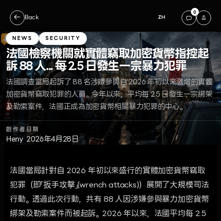
0
←
Back
ZH
NEWS
SECURITY
法國檢察機關就實體竊取加密貨幣指控起
訴 88 人... 每 2.5 日發生一宗暴力犯罪
法國調查當局起訴了 88 名涉嫌參與自 2026 年初以來激增的實體
加密貨幣竊取犯罪的人員。今年以來，平均每 2.5 日發生一宗綁架
及勒索案件，法國正成為加密貨幣相關暴力犯罪的中心。
創作者
日期
Heny
2026年4月28日
法國當局針對自 2026 年初以來盛行的實體加密貨幣竊取
犯罪（即「扳手攻擊」(wrench attacks)）展開了大規模司法
行動。透過此次行動，共有 88 人因涉嫌參與暴力加密貨幣
綁架及勒索案件而被起訴。2026 年以來，法國平均每 2.5