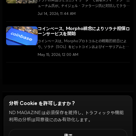
ソラナの英国コミュニティリーダーであるスティーブン・ニ
ューナム氏が、ナイジェル・ファラージ氏に対抗してクラク
トン補欠選挙に出馬した。同氏はオンチェーンの透明性と
Jul 14, 2026, 11:44 AM
年金改革を掲げ、英国政界における暗号資産寄付の禁止措
置に真っ向から挑戦している。
コインベース、Morpho統合によりソラナ担保ロ
ーンサービスを開始
コインベースは、Morphoプロトコルとの戦略的統合によ
り、ソラナ（SOL）をビットコインおよびイーサリアムと同
等の主要な担保資産へと格上げした。この措置により、米
May 15, 2026, 12:00 AM
国の適格ユーザーはSOLを売却することなく、最大10万ド
ルのUSDC流動性を確保できるようになった。
分析 Cookie を許可しますか？
ND MAGAZINE は必須保存を維持し、トラフィックや機能
Discord Bots
コミュニティランキング
倫理
キャンペーンガイド
プライバシー
利用の分析は同意後にのみ有効化します。
利用規約
Cookie 設定