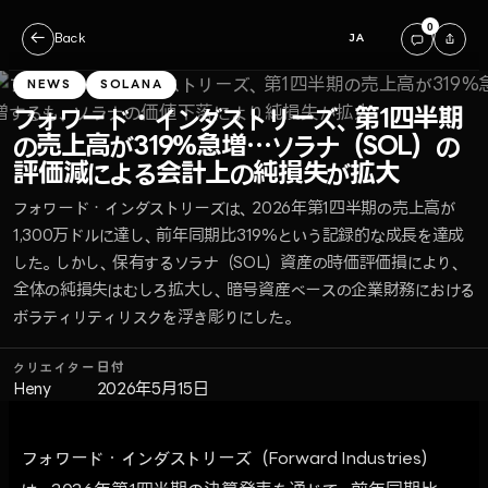
0
←
Back
JA
NEWS
SOLANA
フォワード・インダストリーズ、第1四半期
の売上高が319%急増…ソラナ（SOL）の
評価減による会計上の純損失が拡大
フォワード・インダストリーズは、2026年第1四半期の売上高が
1,300万ドルに達し、前年同期比319%という記録的な成長を達成
した。しかし、保有するソラナ（SOL）資産の時価評価損により、
全体の純損失はむしろ拡大し、暗号資産ベースの企業財務における
ボラティリティリスクを浮き彫りにした。
クリエイター
日付
Heny
2026年5月15日
フォワード・インダストリーズ（Forward Industries）