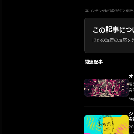
本コンテンツは情報提供と論評
この記事につ
ほかの読者の反応を
関連記事
オ
現
突
州
Au
ジ
を
2
ッ