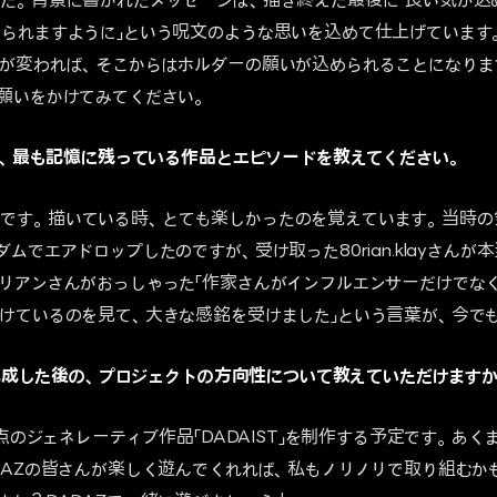
た。背景に書かれたメッセージは、描き終えた最後に「良い気が込め
られますように」という呪文のような思いを込めて仕上げています
が変われば、そこからはホルダーの願いが込められることになりま
願いをかけてみてください。
中で、最も記憶に残っている作品とエピソードを教えてください。
いう作品です。描いている時、とても楽しかったのを覚えています。当
ムでエアドロップしたのですが、受け取った80rian.klayさん
リアンさんがおっしゃった「作家さんがインフルエンサーだけでな
けているのを見て、大きな感銘を受けました」という言葉が、今で
Zが完成した後の、プロジェクトの方向性について教えていただけます
0点のジェネレーティブ作品「DADAIST」を制作する予定です。あ
DAZの皆さんが楽しく遊んでくれれば、私もノリノリで取り組むかも