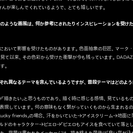
皆さんが楽しんでくれているようで、とても嬉しいです。
彩画のような画風は、何か参考にされたりインスピレーションを受け
において影響を受けたものがあります。色面抽象の巨匠、マーク
見て以来、その色彩から受けた衝撃が今も残っています。DADA
す。
それぞれ異なるテーマを含んでいるようですが、普段テーマはどのよ
、私が「描きたい」と思うものであり、描く時に感じる感情、見ているも
表現しています。何の意味もなく繋がっていくものから生まれるのです
y Kentucky friends」の場合、汗をかいていた→アイスクリーム→
ルドのキャラクター→ピエロ→「ピエロもアイスを食べていて落とし