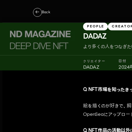
←
Back
PEOPLE
CREATO
DADAZ
より多くの人をつなぎた
クリエイター
日付
DADAZ
2024
Q NFT市場を知った
絵を描くのが好きで、飼
OpenSeaにアップロー
Q NFT作品の活動以