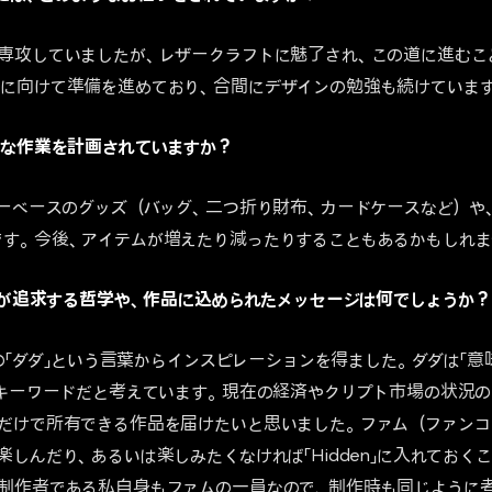
専攻していましたが、レザークラフトに魅了され、この道に進むこ
に向けて準備を進めており、合間にデザインの勉強も続けていま
うな作業を計画されていますか？
ザーベースのグッズ（バッグ、二つ折り財布、カードケースなど）や
す。今後、アイテムが増えたり減ったりすることもあるかもしれま
クトが追求する哲学や、作品に込められたメッセージは何でしょうか？
」の「ダダ」という言葉からインスピレーションを得ました。ダダは「
なキーワードだと考えています。現在の経済やクリプト市場の状況
だけで所有できる作品を届けたいと思いました。ファム（ファンコ
楽しんだり、あるいは楽しみたくなければ「Hidden」に入れておく
制作者である私自身もファムの一員なので、制作時も同じように