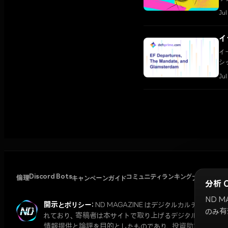
エ
Jul
イ
イ
シ
た
Jul
Discord Bots
コミュニティランキング
倫理
キャンペーンガイド
プライバシ
分析 
ND 
開示とポリシー:
ND MAGAZINE はデジタルカルチャ
のみ有
れており、寄稿者は本サイトで取り上げるデジタル資産を保
情報提供と論評を目的としたものであり、投資助言ではあり