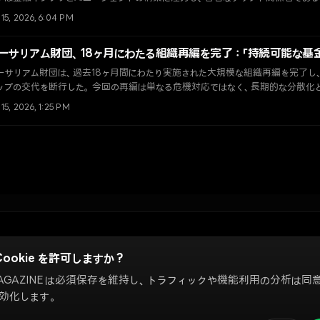
コシステムを率いることになる。
 15, 2026, 6:04 PM
ーサリアム財団、18ヶ月にわたる組織再編を完了：「持続可能な基
ーサリアム財団は、過去18ヶ月間にわたり実施された大規模な組織再編を完了し
ップの交代を断行した。今回の再編は単なる危機対応ではなく、長期的な分散化
「基金モデル」への転換を意味している。
 15, 2026, 1:25 PM
ー
利用規約
Cookie 設定
Cookie を許可しますか？
MAGAZINE は必須保存を維持し、トラフィックや機能利用の分析は同
ー、インターネットコミュニティ、オンチェーン市場を扱います。編集チームは独
効化します。
有したり、関連プロジェクトに参加している場合があります。本サイトの意
ません。ポリシーに関するお問い合わせや編集依頼は
contact@ndmag.x