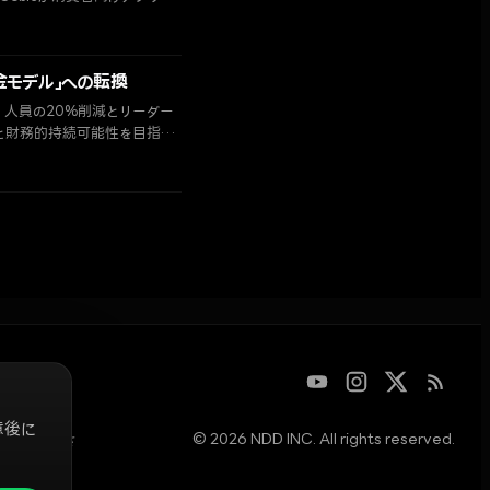
金モデル」への転換
、人員の20%削減とリーダー
と財務的持続可能性を目指し
意後に
© 2026 NDD INC. All rights reserved.
立して運営さ
見や解説は
yz
までご連