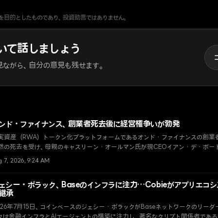
を目的としたものであり、投資助言ではありません。
いて話しましょう
見ながら、自分の意見も残せます。
ンド・ファイナンス、創業者死去後に経営権争いが勃発
実資産（RWA）トークン化プラットフォームであるオンド・ファイナンスの創業
然の死去を受け、母親のキャスリーン・オールマン氏が現CEOイアン・デ・ボー
衡平法裁判所に提訴した。
g 7, 2026, 9:24 AM
ェシー・ポラック、Baseのインフラに注力…Cobieがアプリエコ
継承
026年7月15日、コインベースのジェシー・ポラックがBaseネットワークのリー
クは金融インフラとAIエージェントの構築に注力し、著名なクリプト関係者であるC