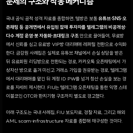
문제의 구조와 작동 메커니즘
국내 공식·공적 성격 자료를 종합하면, 텔방은 보통
유튜브·SNS·오
픈채팅 등 공개면에서 유입된 잠재 투자자를 텔레그램의 비공개성·
다수 계정 운영·봇 자동화·초대링크 구조
안으로 끌어들여, 무료방
에서 신뢰를 심고 유료방·VIP방·대리매매·레퍼럴 전환으로 수익화
한다. 금감원 사례집은 실제로 유튜브 채널에서 손실 상담을 받은
뒤 유료회원 리딩방으로 전환되는 경로, 카카오톡 오픈채팅에서 가
상자산 방으로 옮겨 미신고 거래소 가입을 권유받는 경로, 텔레그램
에서 대리매매를 맡긴 뒤 계정 ID·PW를 넘겨 청산 손실을 보는 경
로를 자세히 제시한다. FIU는 텔레그램·오픈채팅을 통한 익명 스테
이블코인 OTC와 환치기형 구조까지 별도로 경고했다.
아래 구조도는 국내 사례집, FIU 보도자료, 경찰 자료, 그리고 해외
AML·scam-infrastructure 자료를 종합해 재구성한 것이다.