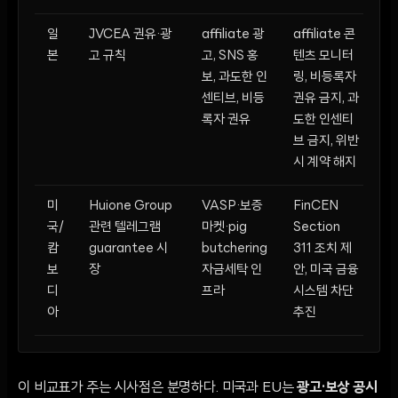
일
JVCEA 권유·광
affiliate 광
affiliate 콘
금
본
고 규칙
고, SNS 홍
텐츠 모니터
없
보, 과도한 인
링, 비등록자
센티브, 비등
권유 금지, 과
록자 권유
도한 인센티
브 금지, 위반
시 계약 해지
미
Huione Group
VASP·보증
FinCEN
2
국/
관련 텔레그램
마켓·pig
Section
월
캄
guarantee 시
butchering
311 조치 제
년
보
장
자금세탁 인
안, 미국 금융
소
디
프라
시스템 차단
달
아
추진
수
이 비교표가 주는 시사점은 분명하다. 미국과 EU는
광고·보상 공시