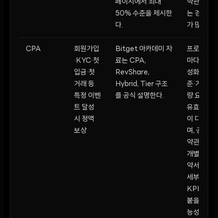
페이지에서 최대
약관화되
50% 수준을 제시한
는 경우
다.
가 많다.
CPA
회원가입
Bitget 아카데미 자
프로그램
·KYC·첫
료는 CPA,
마다 활
입금·첫
RevShare,
성화 기
거래 등
Hybrid, Tier 구조
준·거래
특정 이벤
를 공식 설명한다.
량 요건·
트 달성
유효기간
시 정액
이 다르
보상
며, 공개
약관보다
개별 계
약서에서
세부
KPI가
붙을 가
능성이