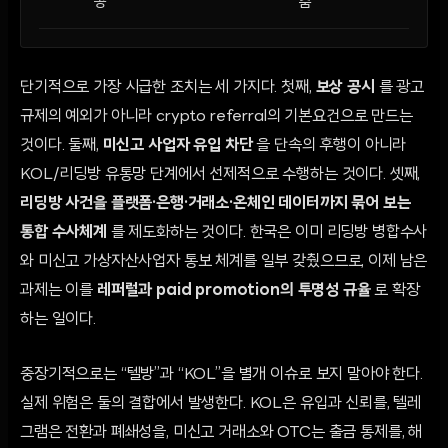
공
춤
단기적으로 가장 시급한 조치는 세 가지다. 첫째,
보상 공시
를 광고
규제의 예외가 아니라 crypto referral의 기본요건으로 만드는
것이다. 둘째,
미신고 사업자 유입 차단
을 단속의 후행이 아니라
KOL/리딩방 유통망 단계에서 선제적으로 수행하는 것이다. 셋째,
리딩방 사건을 플랫폼·은행·거래소·온체인 데이터까지 묶어 보는
통합 수사체계
를 제도화하는 것이다. 한국은 이미 리딩방 병합수사
와 미신고 가상자산사업자 통보 체계를 일부 갖췄으므로, 이제 남은
과제는 이를
레퍼럴과 paid promotion의 투명성 규율
로 확장
하는 일이다.
중장기적으로는 “텔방”과 “KOL”을 별개 이슈로 보지 말아야 한다.
실제 위험은 둘의 결합에서 발생한다. KOL은 유입과 신뢰를, 텔레
그램은 전환과 폐쇄성을, 미신고 거래소와 OTC는 출금 통제를, 해