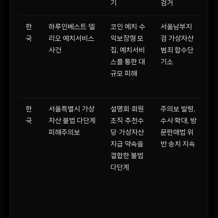
기
검거
한
하루인베스트·델
코인 예치·수
서울남부지
피
국
리오 예치서비스
익보장형 모
검 가상자산
1
사건
집, 예치서비
범죄 합수단
6
스를 통한 대
기소
약
규모 피해
3
원
한
서울특별시 가상
설명회·회원
주의보 발령,
공
국
자산 불법 다단계
조직·추천수
수사 확대, 방
액
피해주의보
당·가상자산
문판매법 위
6
지급 약속을
반 송치 지속
사
결합한 불법
기
다단계
는
년 
명
→
년 