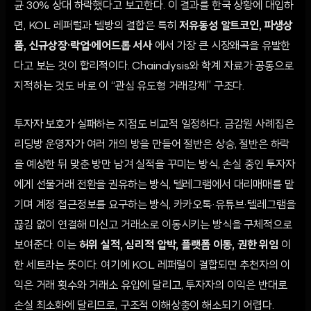
균 30% 상대 하락했다고 보고한다. 이 결과를 한국 상황에 대입하
면, KOL 레퍼럴과 텔방의 결합은 특히
저유동성 알트코인, 파생상
품, 신규상장·락업·에어드롭 서사
에서 가장 큰 시장왜곡을 유발한
다고 보는 것이 합리적이다. Chainalysis와 학계 자료가 공통으로
지적하는 것도 바로 이 “관심 유도형 거래강제” 구조다.
투자자 보호가 실패하는 지점도 비교적 일정하다. 금감원 사례집은
리딩방 운영자가 여러 개의 방을 만들어 절반은 상승, 절반은 하락
을 예상한 뒤 맞춘 방만 남겨 실적을 꾸미는 방식, 손실 중인 투자자
에게 선물거래 전환을 권유하는 방식, 텔레그램에서 대리매매를 맡
기며 계정 접근정보를 요구하는 방식, 카카오톡·유튜브·텔레그램을
끊김 없이 연결해 미신고 거래소로 이동시키는 방식을 구체적으로
보여준다. 이는
허위 실적, 심리적 압박, 플랫폼 이동, 권한 위임
이
한 세트라는 뜻이다. 여기에 KOL 레퍼럴이 결합되면 추천자의 이
익은 거래 횟수와 거래소 유입에 달리고, 투자자의 이익은 반대로
손실 최소화에 달리므로, 구조적 이해상충이 해소되기 어렵다.