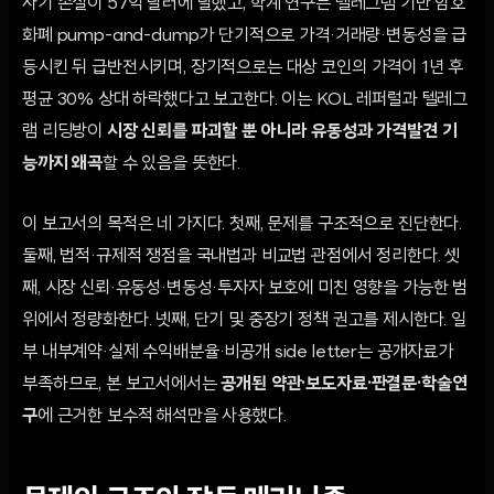
사기 손실이 57억 달러에 달했고, 학계 연구는 텔레그램 기반 암호
화폐 pump-and-dump가 단기적으로 가격·거래량·변동성을 급
등시킨 뒤 급반전시키며, 장기적으로는 대상 코인의 가격이 1년 후
평균 30% 상대 하락했다고 보고한다. 이는 KOL 레퍼럴과 텔레그
램 리딩방이
시장 신뢰를 파괴할 뿐 아니라 유동성과 가격발견 기
능까지 왜곡
할 수 있음을 뜻한다.
이 보고서의 목적은 네 가지다. 첫째, 문제를 구조적으로 진단한다.
둘째, 법적·규제적 쟁점을 국내법과 비교법 관점에서 정리한다. 셋
째, 시장 신뢰·유동성·변동성·투자자 보호에 미친 영향을 가능한 범
위에서 정량화한다. 넷째, 단기 및 중장기 정책 권고를 제시한다. 일
부 내부계약·실제 수익배분율·비공개 side letter는 공개자료가
부족하므로, 본 보고서에서는
공개된 약관·보도자료·판결문·학술연
구
에 근거한 보수적 해석만을 사용했다.