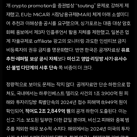
개 crypto promotion을 증권법상 “touting” 문제로 강하게 제
재했고, EU는 MiCA와 시장남용규제(MAR) 체계 아래 소셜미디
어 추천과 이해상충 공시를 요구했으며, 싱가포르는 대중 대상 암호
화폐 홍보에서 제3자 인플루언서 활용 자체를 제한했고, 일본은 업
계 자율규제로 affiliate 광고의 모니터링·과도한 인센티브 금지·
비등록자의 권유 금지를 명문화했다. 반면 한국은 공개자료상
유료
추천·레퍼럴 보상 공시 자체
보다
미신고 영업·리딩방 사기·유사수
신·불법 다단계의 사후 단속
쪽 비중이 더 크다.
정량적으로 보아도 문제는 작지 않다. 공개자료만 단순 하한으로 합
쳐도, 국내에서는 하루인베스트·델리오 사건의 1조 3,900억 원 피
해와 투자리딩방 특별단속의 2024년 접수 피해액 8,949억 원이
확인되어,
적어도 2조 2,849억 원
의 공개 하한이 도출된다. 이는
신고·기소·보도된 일부만 더한 값일 뿐이며, 비신고 피해와 중복 범
주를 제외한 매우 보수적 수치다. 해외에서는 2024년 미국의 투자