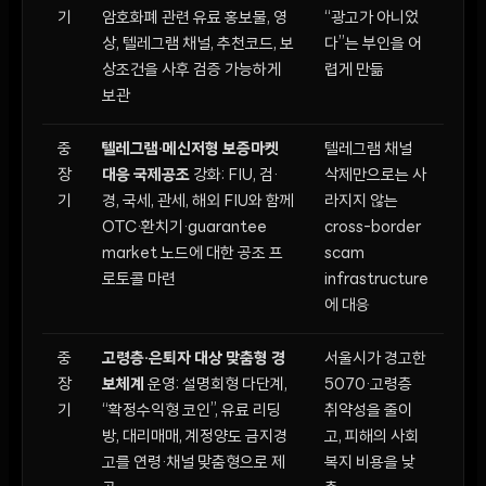
기
암호화폐 관련 유료 홍보물, 영
“광고가 아니었
상, 텔레그램 채널, 추천코드, 보
다”는 부인을 어
상조건을 사후 검증 가능하게
렵게 만듦
보관
중
텔레그램·메신저형 보증마켓
텔레그램 채널
장
대응 국제공조
강화: FIU, 검·
삭제만으로는 사
기
경, 국세, 관세, 해외 FIU와 함께
라지지 않는
OTC·환치기·guarantee
cross-border
market 노드에 대한 공조 프
scam
로토콜 마련
infrastructure
에 대응
중
고령층·은퇴자 대상 맞춤형 경
서울시가 경고한
장
보체계
운영: 설명회형 다단계,
5070·고령층
기
“확정수익형 코인”, 유료 리딩
취약성을 줄이
방, 대리매매, 계정양도 금지경
고, 피해의 사회
고를 연령·채널 맞춤형으로 제
복지 비용을 낮