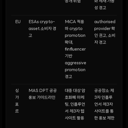
공개 위험
와 제재 가능
성 경고
EU
ESAs crypto-
MiCA 적용
authorised
금
asset 소비자 경
하 crypto
provider 확
없
고
promotion
인 권고, 소비
확대,
자 경고
finfluencer
기반
aggressive
promotion
경고
싱
MAS DPT 공공
대중 대상 암
공공장소·제
금
가
홍보 가이드라인
호화폐 마케
3자 인플루
없
포
팅, 인플루언
언서·제3자
르
서·제3자 웹
사이트를 통
사이트 활용
한 홍보 제한