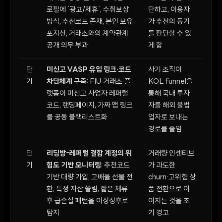
로필에 `광고/제휴`, 수취보상
단하고, 이용자
방식, 추천코드 존재, 본인 보유
가 추천의 동기
포지션, 거래소와의 계약관계
를 판단할 수 있
공개 의무 부과
게 함
단
미신고 VASP 유입 링크·코드
사기 조직이
기
차단체계
구축: FIU·거래소·플
KOL funnel을
랫폼이 미신고 사업자 레퍼럴
통해 국내 투자
코드, 랜딩페이지, 가짜 앱 링크
자를 해외 불법
를 공동 블랙리스트화
업자로 보내는
경로를 줄임
단
리딩방-레퍼럴 결합 계정의 위
거래량 인센티브
기
험도 기반 모니터링
: 추천코드
가 과도한
기반 대량 가입, 고배율 선물 전
churn·고위험 상
환, 특정 자산 쏠림, 짧은 체류
품 전환으로 이
후 급손실 패턴을 이상징후로
어지는 것을 조
탐지
기 경고