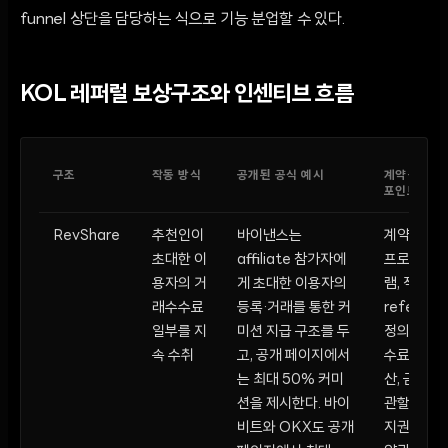
funnel 상단을 담당하는 식으로 기능 분업할 수 있다.
KOL 레퍼럴 보상구조와 인센티브 흐름
구조
작동 방식
공개된 공식 예시
계약·운영
포인트
RevShare
추천인이
바이낸스는
계약형
초대한 이
affiliate 참가자에
프로그
용자의 거
게 초대한 이용자의
램, 적격
래수수료
등록·거래를 통한 커
referral
일부를 지
미션 지급 구조를 두
정의, 수
속 수취
고, 공개 페이지에서
수료 정
는 최대 50% 커미
산, 금지
션을 제시한다. 바이
관할, 해
비트와 OKX도 공개
지권이