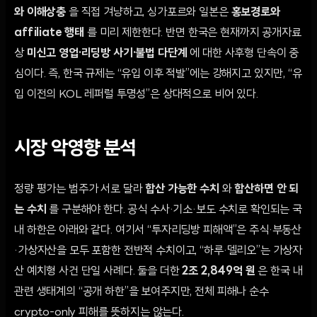
와 이해상충
을 직접 겨냥하고, 싱가포르와 일본은
홍보경로와
affiliate 행태
를 미리 제한한다. 반면 한국은 현재까지 공개자료
상
미신고 영업·리딩방 사기·불법 다단계
에 대한 사후형 단속이 중
심이다. 즉, 한국 규제는 “유입 이후 적발”에는 강해지고 있지만, “유
입 이전의 KOL 레퍼럴 투명성”은 상대적으로 비어 있다.
시장 악영향 분석
정량 평가는 범주가 서로 달라
합산 가능한 수치
와
합산하면 안 되
는 수치
를 구분해야 한다. 공식 수사·기소·보도 수치로 확인되는 국
내 하한은 아래와 같다. 여기서 “투자리딩방 피해액”은 주식·부동산
·가상자산을 모두 포함한 전반적 수치이고, “하루·델리오”는 가상자
산 예치형 사건 단일 사례다. 둘을 더한
2조 2,849억 원
은 한국 내
관련 생태계의 “공개 하한”을 보여주지만, 전체 피해나 순수
crypto-only 피해를 뜻하지는 않는다.