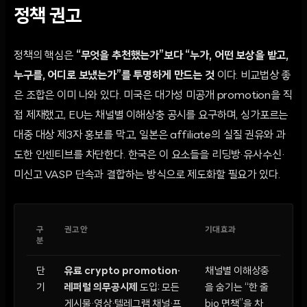
정책 권고
정책의 핵심은
“무엇을 추천했는가”보다 “누가, 어떤 보상을 받고,
누구를, 어디로 보냈는가”를 투명하게 만드는 것
이다. 비교법상 좋
은 조합은 이미 나와 있다. 미국은 대가성 미공개 promotion을 직
접 제재했고, EU는 채널별 이해상충 공시를 요구하며, 싱가포르는
대중 대상 제3자 홍보를 막고, 일본은 affiliate의 실질 권유와 과
도한 인센티브를 차단한다. 한국은 이 요소들을 리딩방·유사수신·
미신고 VASP 단속과 결합하는 방식으로 제도화할 필요가 있다.
구
권고안
기대효과
분
단
유료 crypto promotion·
채널별 이해상충
기
레퍼럴 의무공시제
도입: 모든
을 숨기는 “한 줄
게시물·영상·텔레그램 채널·프
bio 면책”을 차