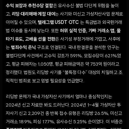
수익 보장과 추천수당 결합
은 유사수신·불법 다단계 위험을 높이
고,
리딩·대리매매·계정 대여
는 사기와 미신고 가상자산사업 문제로
이어질 수 있으며,
텔레그램 USDT OTC
는 특금법과 외국환거래
법 이슈를 동시에 낳는다. 또한
허위 실적 인증, 가짜 거래소 앱, 물
타기 유도, 고배율 선물 전환
은 사기성 부정거래에 가깝고, 사후에
는
범죄수익 은닉
구조로 연결된다. 국내 판결문을 분석한 연구는
불법다단계 사건에서 고수익 강조가 59.1%, 모집수당이 62.1%였
고, 평균 피해자는 1,050명, 평균 피해금액은 약 753억 원이라고
정리했다. 법원도 리딩방 사기를 “불특정 다수” 대상의 치밀하고 조
직적인 범죄로 보고 엄벌 필요성을 언급했다.
리딩방 문제가 국내 가상자산 사기에서 얼마나 중심적인지는
2024년 신고 자료만 봐도 드러난다. 2024년 1~4월 가상자산 투
자사기 신고 2,209건 중 반복 접수 유형은 리딩방 26.5%, 미신고
거래소 18.9%, 피싱 17.7%, 유사수신 5.25% 순이었다. 이 비중은