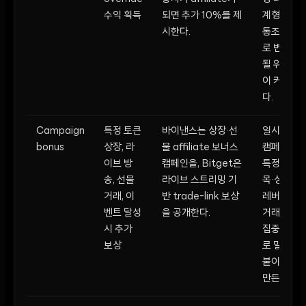
수익 획득
되면 추가 10%를 제
계형 유
시한다.
통조직으
로 변질
될 위험
이 커진
다.
Campaign
특정 토큰
바이낸스는 상장·선
일시적
bonus
상장, 라
물 affiliate 보너스
캠페인은
이브 방
캠페인을, Bitget은
특정 종
송, 선물
라이브 스트리밍 기
목·상품·
거래, 이
반 trade-link 보상
레버리지
벤트 달성
을 공개한다.
거래를
시 추가
집중적으
보상
로 밀어
붙이게
만든다.