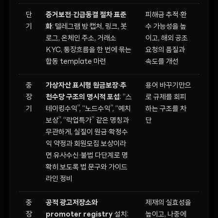
단
증거보전·긴급동결 절차 표준
피해금 추적·환
기
화
: 텔레그램 방 캡처, 링크, 봇
수 가능성을 높
로그, 온체인 주소, 거래소
이고, 해외 공조
KYC, 통장흐름을 한 번에 묶는
요청의 품질과
합동 template 마련
속도를 개선
중
가상자산 표시형 원금보장·추
용어 바꾸기만으
장
천수당 구조의 명시적 포섭
: “스
로 규제를 회피
기
테이킹수익”, “노드수익”, “예치
하는 구조를 차
보상”, “락업특가” 같은 명칭과
단
무관하게, 실질이 원금·확정수
익 약정과 회원모집 보상이라
면 유사수신·불법 다단계로 명
확히 보도록 법 문구와 가이드
라인 정비
중
공적 광고저장소와
제재의 실효성을
장
promoter registry
설치:
높이고, 나중에