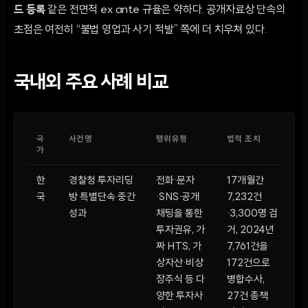
드 등록
같은 전면적 ex ante 규율은 약하다. 공개자료상 단속의
초점은 여전히 “불법 영업과 사기 적발” 쪽에 더 치우쳐 있다.
국내외 주요 사례 비교
국
사건명
행위유형
법적 조치
피
가
모
한
경찰청 투자리딩
전화·문자
17개월간
2
국
방 특별단속 중간
·SNS·공개
7,232건
접
성과
채팅을 통한
·3,300명 검
액 
투자권유, 가
거, 2024년
억
짜 HTS, 가
7,761건을
자
상자산·비상
172건으로
4
장주식 등 다
병합수사,
양한 투자사
27건 총책