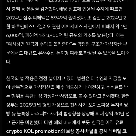
7,761건과 피해자 1만 4,255명을 172건으로 병합수사해 27건에
서 총책 등 본범을 검거했다. 해당 발표에 인용된 수치에 따르면
2024년 접수 피해액은 8,949억 원이었다. 또 검찰은 2024년 2
월 하루인베스트·델리오 관련 예치서비스 사건에서 피해자 약 1만
6,000명, 피해액 1조 3,900억 원 규모의 기소를 발표했다. 이는
“예치하면 원금과 수익을 돌려준다”는 약정형 구조가 가상자산 부
문에서도 대규모 유사수신·폰지형 피해로 확장될 수 있음을 보여준
다.
한국의 법 적용은 점점 넓어지고 있다. 법원은 다수인의 자금을 모
아 반복적으로 가상자산을 매수·매도하거나 이전하고 수수료를 받
는 행위를 특금법상 가상자산사업으로 볼 수 있다고 판시했다. 한편
정부는 2025년 말 형법 개정으로 전세사기·보이스피싱·투자리딩
방 등 불특정 다수 피해 사기의 법정형을 상향해 최대 징역 30년 선
고 근거를 마련했다. 다만 해외 비교에서 보듯, 한국은 아직
유료
crypto KOL promotion의 보상 공시·채널별 공시·레퍼럴 코