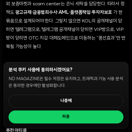
외 보증마켓과 scam center는 은닉·세탁을 담당한다. 따라서 정
책도
광고규제·금융범죄수사·AML·플랫폼책임·투자자보호
가 한
묶음으로 설계되어야 한다. 그렇지 않으면 KOL의 공개채널이 닫
히면 텔레그램으로, 텔레그램 공개채널이 닫히면 VIP방으로, VIP
방이 닫히면 OTC·지갑·대체도메인으로 이동하는 “풍선효과”만 반
복될 가능성이 높다.
본 콘텐츠는 정보 및 논평을 위한 것이며 투자 자문이 아닙니다.
분석 쿠키 사용에 동의하시겠어요?
ND MAGAZINE은 필수 저장은 유지하고, 트래픽과 기능 사용 분석
기사에 대한 반응을 남겨보세요
은 동의한 경우에만 활성화합니다.
다른 독자의 코멘트를 보고, 바로 의견을 남길 수 있습니다.
나중에
댓글 열기
허용
추천 아티클