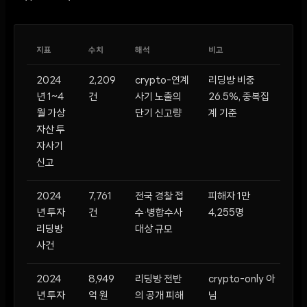
지표
수치
해석
비고
2024
2,209
crypto-연계
리딩방 비중
년 1~4
건
사기 노출의
26.5%, 중복집
월 가상
단기 신고량
계 기준
자산 투
자사기
신고
2024
7,761
전국 경찰 접
피해자 1만
년 투자
건
수·병합수사
4,255명
리딩방
대상 규모
사건
2024
8,949
리딩방 전반
crypto-only 아
년 투자
억 원
의 공개 피해
님