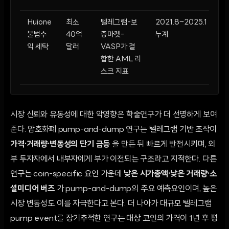
Huione
최소
텔레그램-보
2021.8~2025.1
불법수
40억
증마켓-
누계
익 세탁
달러
VASP가 결
합한 AML 리
스크 지표
시장 신뢰와 유동성에 대한 악영향은 학술연구가 더 선명하게 보여
준다. 암호화폐 pump-and-dump 연구는 텔레그램 기반 조작이
가격·거래량·변동성의 단기 급등
을 만든 뒤 빠르게 반전시키며, 외
부 투자자에서 내부자에게 부가 이전되는 구조라고 지적한다. 다른
연구는 coin-specific 요인 가운데
낮은 시가총액·낮은 거래량·소
셜미디어 버즈
가 pump-and-dump의 주요 예측요인이며, 높은
시장 변동성도 이를 자극한다고 본다. 더 나아가 대규모 텔레그램
pump event를 장기추적한 연구는 대상 코인의 가격이 1년 후 평