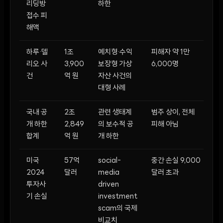
리딩방
하한
접수 피
해액
하루·델
1조
예치형·수익
피해자 약 1만
리오 사
3,900
보장형 가상
6,000명
건
억 원
자산 사건의
대형 사례
국내 공
2조
관련 생태계
범주 상이, 전체
개 하한
2,849
의 보수적 공
피해 아님
합계
억 원
개 하한
미국
57억
social-
중간 손실 9,000
2024
달러
media
달러 초과
투자사
driven
기 손실
investment
scam의 국제
비교치