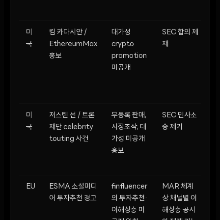
명
미
킴 카다시안 /
대가성
SEC 합의 제
프
국
EthereumMax
crypto
재
대
홍보
promotion
2
미공개
러
총
달
미
저스틴 선 / 트론
무등록 판매,
SEC 민사소
피
국
재단 celebrity
시장조작, 대
송 제기
표
touting 사건
가성 미공개
ce
홍보
다
EU
ESMA 소셜미디
finfluencer
MAR 체계
금
어 투자추천 경고
의 투자추천·
상 채널별 이
없
이해상충 미
해상충 공시