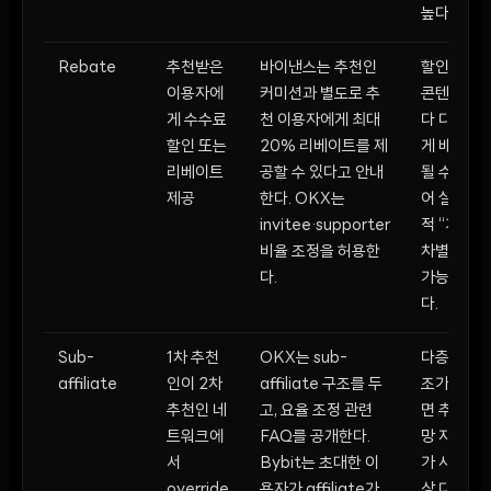
높다.
Rebate
추천받은
바이낸스는 추천인
할인율은
이용자에
커미션과 별도로 추
콘텐츠마
게 수수료
천 이용자에게 최대
다 다르
할인 또는
20% 리베이트를 제
게 배분
리베이트
공할 수 있다고 안내
될 수 있
제공
한다. OKX는
어 실질
invitee·supporter
적 “가격
비율 조정을 허용한
차별”이
다.
가능하
다.
Sub-
1차 추천
OKX는 sub-
다층 구
affiliate
인이 2차
affiliate 구조를 두
조가 되
추천인 네
고, 요율 조정 관련
면 추천
트워크에
FAQ를 공개한다.
망 자체
서
Bybit는 초대한 이
가 사실
override
용자가 affiliate가
상 다단