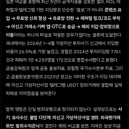
일본 비교를 포함해 최근 5년의 공개자료를 검토한 결과, KOL 레
퍼럴과 텔레그램 기반 리딩방은 단순한 “홍보”가 아니라
콘텐츠 유
입 → 무료방 신뢰 형성 → 유료방 전환 → 레퍼럴 링크/코드 부착
→ 미신고 거래소·가짜 앱·OTC로 송금 → 해외 지갑·장외망으로
이동
이라는 하나의 퍼널로 작동한 경우가 많다는 결론에 도달한다.
국내에서는 2024년 1~4월 가상자산 투자사기 신고에서 리딩방
비중이 26.5%로 가장 높았고, 경찰은 2024년 투자리딩방 7,761
건과 피해자 1만 4,255명을 172건으로 병합수사했다고 밝혔다.
금융감독원과 업계 공동 홍보자료, 경찰청 국가수사본부 자료, 그리
고 금융정보분석원의 2025년 경고는 이러한 구조가 리딩·대리매
매·미신고 가상자산사업·텔레그램 USDT 장외거래와 결합해 실제
피해로 이어졌음을 보여준다.
법적 쟁점은 단일 범죄유형으로 정리되지 않는다. 실무상으로는
사
기
,
유사수신
,
불법 다단계
,
미신고 가상자산사업 영위
,
외국환거래
위반
,
범죄수익은닉
이 겹친다. 해외 비교를 보면, 미국은 보상 미공