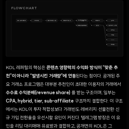
FLOWCHART
리딩·대리매매·락업코인·에어드롭
유튜브·SNS·블로그·오픈채팅 광고
무료 채널·오픈방
바람잡이 계정·수익 인증·DM 상담
텔레그램 프라이빗 그룹·VIP방
레퍼럴 링크·코드
신고 거래소
해외 거래소·개
·OTC 제안
텔레그램 봇·자동응답·초대링크 관리
결제 수단
미신고 거래소·가짜 HTS·가짜 앱
국내 계좌 송금
거래소 입금
USDT OTC
개인지갑 연결
KOL 레퍼럴의 핵심은
콘텐츠 영향력의 수익화 방식이 “맞춘 추
천”이 아니라 “발생시킨 거래량”에 연동
된다는 점이다. 공개된 주
요 거래소 프로그램은 대부분 추천인이 초대한 이용자의 거래에서
수수료 수익분배(revenue share)
를 받는 구조이며, 일부는
CPA, hybrid, tier, sub-affiliate
구조까지 결합한다. 이 구조
에서는 KOL이 투자 적합성보다 거래빈도·레버리지·선물전환·신
규 가입 전환율을 우선시할 유인이 커진다. 텔레그램 방장은 이 유
인을 리딩·대리매매·유료방과 결합하고, 공개면의 KOL은 그