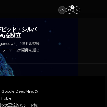
0
JA
、デビッド・シルバ
ce」を設立
igence」が、11億ドル規模
ーラーナー」の開発を通じ
gle DeepMindの
fable
ン）規模の記録的なシード資