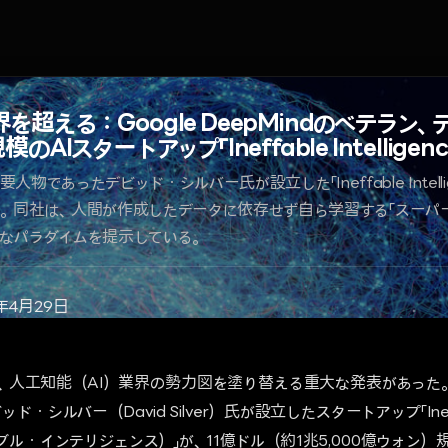
超える：Google DeepMindのベテラン
AIスタートアップ「Ineffable Intelligen
の重要人物であったデビッド・シルバー氏が設立した「Ineffable Intell
。同社は、人間が作成したデータに依存せず自ら学習する「スーパ
なパラダイムを提示している。
年4月29日
日、人工知能（AI）業界の勢力図を塗り替える重大な発表があった。Goo
・シルバー（David Silver）氏が設立したスタートアップ「Inef
イネファブル・インテリジェンス）」が、11億ドル（約1兆5,000億ウォ