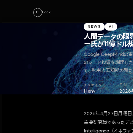
←
Back
NEWS
AI
人間データの限界を
ー氏が11億ドル規模の
Google DeepMind
のシード投資を調達した
て、汎用人工知能の新た
クリエイター
日付
Heny
2026
2026年4月27日月曜
主要研究員であったデビッド
Intelligence（