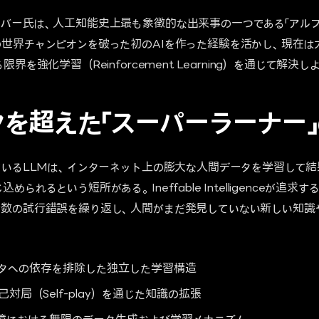
バー氏は、人工知能史上最も象徴的な出来事の一つである「アルファ碁
世界チャンピオンを破った初のAIを作った経験を活かし、現在は
界を強化学習（Reinforcement Learning）を通じて解決
を超えた「スーパーラーナー
ているLLMは、インターネット上の膨大な人間データを学習して結
られるという短所がある。Ineffable Intelligenceが追
無数の試行錯誤を繰り返し、人間がまだ発見していない新しい知識
タへの依存を排除した独立した学習構造
対局（Self-play）を通じた知識の拡張