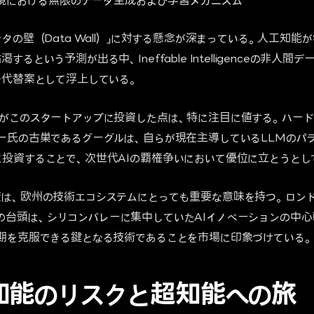
境における無限のデータ生成および学習メカニズム
タの壁（Data Wall）」に対する懸念が深まっている。人工知
るという予測が出る中、Ineffable Intelligenceの非人
な代替案として浮上している。
がこのスタートアップに投資した点は、特に注目に値する。ハード
ー氏の古巣であるグーグルは、自らが現在主導しているLLMのパ
投資することで、次世代AIの覇権争いにおいて優位に立とうとし
は、欧州の技術エコシステムにとっても重要な意味を持つ。ロン
elligenceの台頭は、シリコンバレーに集中していたAIイノベーション
期を克服できる鍵となる技術であることを市場に印象づけている。
知能のリスクと超知能への旅