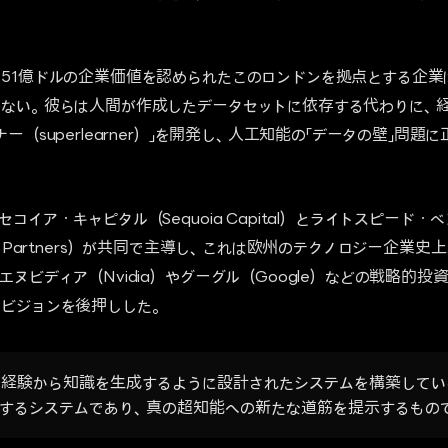
51億ドルの企業価値を認められたこのロンドンを拠点とする企業
いない。彼らは人間が作成したデータセットに依存する代わりに、
ー（superlearner）」を開発し、人工知能の「データの壁」問
コイア・キャピタル（Sequoia Capital）とライトスピード
enture Partners）が共同で主導し、これは欧州のテクノロジー企
ヌビディア（Nvidia）やグーグル（Google）などの戦略的
ビジョンを後押しした。
、自らの経験から知識を生成するように設計されたシステムを構築して
するシステムであり、真の超知能への新たな道筋を提示するもの