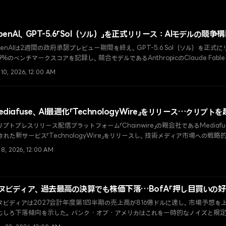
penAI、GPT-5.6「Sol（ソル）」を正式リリース：AIモデルの競争
penAIは2週間の政府承認プレビュー期間を終え、GPT-5.6 Sol（ソル）を正式にリリ
1.9%のベンチマークスコアを記録し、競合モデルであるAnthropicのClaude Fa
に返り咲いた。
 10, 2026, 12:00 AM
ediafuse、AI最適化「TechnologyWire」をリリース…クリ
リプトプレスリリース配信プラットフォーム「Chainwire」の親会社であるMediaf
された新サービス「TechnologyWire」をリリースし、技術メディア市場への戦
 8, 2026, 12:00 AM
ヌビディア、過去最高の決算でも株価下落…BofA「押し目買いの好
ヌビディアは2027会計年度第1四半期の売上高が816億ドルに達し、市場予想を
むしろ下落傾向を示した。バンク・オブ・アメリカはこれを一時的なノイズと規定
な買い推奨を維持した。