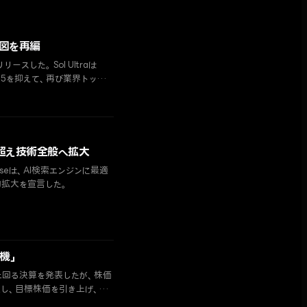
構図を再編
ースした。Sol Ultraは
ble 5を抑えて、再び業界トップの
プトを超え技術全般へ拡大
useは、AI検索エンジンに最適
略的拡大を宣言した。
機」
上回る決算を発表したが、株価
し、目標株価を引き上げ、強