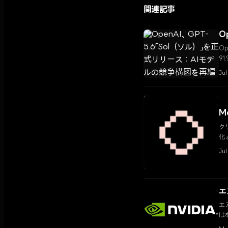
関連記事
O
O
9
座
Jul
M
ク
化
Jul
エ
エ
は
力