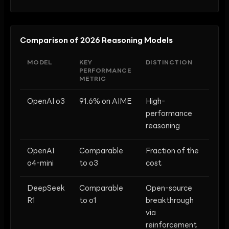
Comparison of 2026 Reasoning Models
MODEL
KEY
DISTINCTION
PERFORMANCE
METRIC
OpenAI o3
91.6% on AIME
High-
performance
reasoning
OpenAI
Comparable
Fraction of the
o4-mini
to o3
cost
DeepSeek
Comparable
Open-source
R1
to o1
breakthrough
via
reinforcement