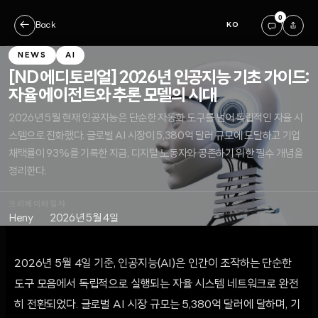
0
←
Back
KO
NEWS
AI
[ND 에디토리얼] 2026년 인공지능 기초 가이드:
자율 에이전트와 추론 모델의 시대
2026년 5월 현재 인공지능은 단순한 자동화 도구를 넘어 독립적인 자율 시
스템으로 진화했다. 글로벌 AI 시장이 5,380억 달러 규모에 도달하고 기업
채택률이 93%를 기록한 지금, 디지털 노동자와 공존하기 위한 필수 개념을
정리한다.
크리에이터
일자
Heny
2026년 5월 4일
2026년 5월 4일 기준, 인공지능(AI)은 인간이 조작하는 단순한
도구 모음에서 독립적으로 실행되는 자율 시스템 네트워크로 완전
히 전환되었다. 글로벌 AI 시장 규모는 5,380억 달러에 달하며, 기