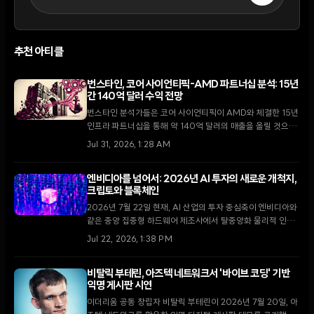
추천 아티클
번스타인, 코어 사이언티픽-AMD 파트너십 분석: 15년
간 140억 달러 수익 전망
번스타인 분석가들은 코어 사이언티픽이 AMD와 체결한 15년
인프라 파트너십을 통해 약 140억 달러의 매출을 올릴 것으로
전망했다. 이번 계약은 비트코인 채굴 기업에서 고성능 컴퓨팅
Jul 31, 2026, 1:28 AM
인프라 제공업체로의 근본적인 전환을 의미한다.
엔비디아를 넘어서: 2026년 AI 투자의 새로운 개척지,
크립토와 블록체인
2026년 7월 22일 현재, AI 산업의 투자 중심축이 엔비디아와
같은 중앙 집중형 하드웨어 제조사에서 탈중앙화 물리적 인프
라(DePIN)와 블록체인 기반 AI 네트워크로 이동하고 있다.
Jul 22, 2026, 1:38 PM
비탈릭 부테린, 아즈텍 네트워크서 '바이브 코딩' 기반
익명 게시판 시연
이더리움 공동 창립자 비탈릭 부테린이 2026년 7월 20일, 아