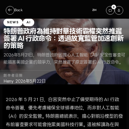
0
←
Back
ZH
NEWS
AI
特朗普政府為維持對華技術霸權突然推遲
簽署 AI 行政命令：透過放寬監管加速創新
的策略
2026年5月21日，特朗普政府因擔心人工智能（AI）安全性審查可
能損害美國企業的競爭力，突然推遲了原定簽署的 AI 行政命令。
創作者
日期
Heny
2026年5月22日
2026 年 5 月 21 日，白宮突然中止了備受期待的 AI 行政
命令簽署，優先考慮確保全球領導地位，而非對人工智能
（AI）的安全監管。特朗普總統表示，擔心對前沿模型的發
布前審查要求可能會拖累美國科技行業。這被解讀為在與