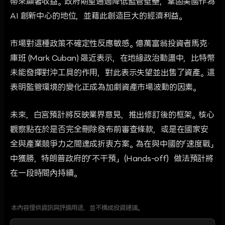
帶來顯著收益。政府期望通過降低監管壁壘，鞏固美國作為
AI 創新中心的地位，並藉此創造巨大的經濟利益。
市場對這種政策不確定性反應敏感。億萬富翁投資者馬克·
庫班 (Mark Cuban) 最近表示，在地緣政治動盪中，比特幣
未能發揮對沖工具的作用，對此表示失望並出售了資產。這
表明監管環境的變化正成為加劇資產市場波動的因素。
未來，白宮預計將反映業界意見，推出修訂後的框架。核心
觀察點在於是否完全刪除發布前審查條款，或是在國家安
全與產業競爭力之間達成折衷方案。為在與中國的「速度戰」
中獲勝，特朗普政府的「不干預」（Hands-off）做法預計將
在一段時間內持續。
本內容僅供資訊與評論用途，並不構成投資建議。