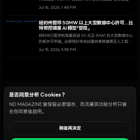
用於擴展針對自主 AI 代理及代幣化市場的次世代證券交
Jul 16, 2026, 1:48 PM
易基礎設施。
紐約州暫停 50MW 以上大型數據中心許可... 比
特幣挖礦業 AI 轉型「受阻」
紐約州已暫停耗電量超過 50 兆瓦 (MW) 的大型數據中心
的新許可申請。此舉預計將為試圖將業務擴展至人工智能
(AI) 基礎設施的比特幣挖礦公司帶來重大的監管障礙。
Jul 15, 2026, 5:58 PM
是否同意分析 Cookies？
ND MAGAZINE 會保留必要儲存，而流量與功能分析只會
Discord Bots
在你同意後啟用。
倫理準則
廣告活動指南
社群排名
私隱政策
使用條款
Cookie 設定
稍後再決定
© 2026 NDD INC. 保留所有權利。