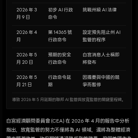
2026 年 3
初步 AI 行政
挑戰州級 AI 法律
月 9 日
命令
2026 年 4
第 14365 號
設定預先阻止州 AI
月
行政命令
監管的程序
2026 年 5
預期的安全
白宮消息人士稱即
月 20 日
行政命令
將發布
2026 年 5
行政命令延
因擔憂與中國的競
月 21 日
期
爭而暫停
導致 2026 年 5 月延期的聯邦 AI 監管與放寬監管的關鍵里程碑。
白宮經濟顧問委員會 (CEA) 在 2026 年 4 月的報告中分析
指出，放寬監管的努力不僅將為 AI 領域，還將為整體經濟