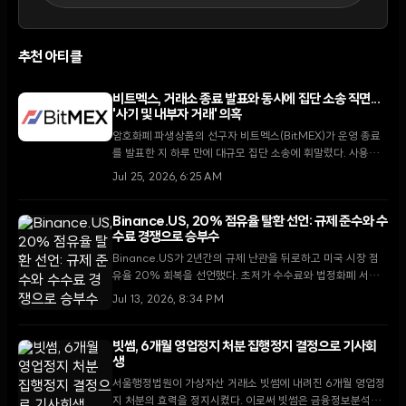
추천 아티클
비트멕스, 거래소 종료 발표와 동시에 집단 소송 직면...
'사기 및 내부자 거래' 의혹
암호화폐 파생상품의 선구자 비트멕스(BitMEX)가 운영 종료
를 발표한 지 하루 만에 대규모 집단 소송에 휘말렸다. 사용자
들은 자산 회수를 서둘러야 하는 상황에서 플랫폼의 시스템적
Jul 25, 2026, 6:25 AM
부정행위 의혹까지 제기되며 시장의 신뢰가 급격히 무너지고
있다.
Binance.US, 20% 점유율 탈환 선언: 규제 준수와 수
수료 경쟁으로 승부수
Binance.US가 2년간의 규제 난관을 뒤로하고 미국 시장 점
유율 20% 회복을 선언했다. 초저가 수수료와 법정화폐 서비
스 복구를 앞세워 코인베이스와 크라켄이 주도하는 시장 구도
Jul 13, 2026, 8:34 PM
에 도전장을 내밀었다.
빗썸, 6개월 영업정지 처분 집행정지 결정으로 기사회
생
서울행정법원이 가상자산 거래소 빗썸에 내려진 6개월 영업정
지 처분의 효력을 정지시켰다. 이로써 빗썸은 금융정보분석원