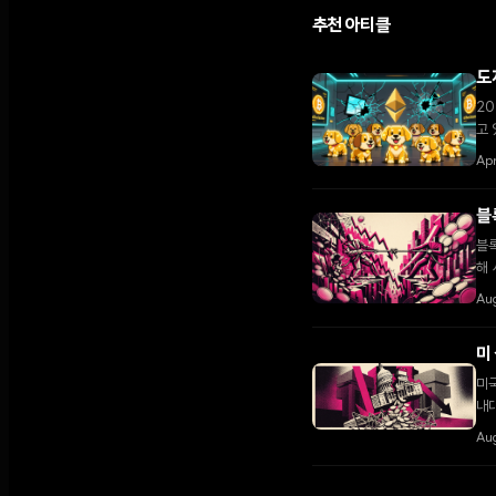
추천 아티클
도
20
고 
Ap
블
블록
해 
Au
미
미국
내대
다.
Au