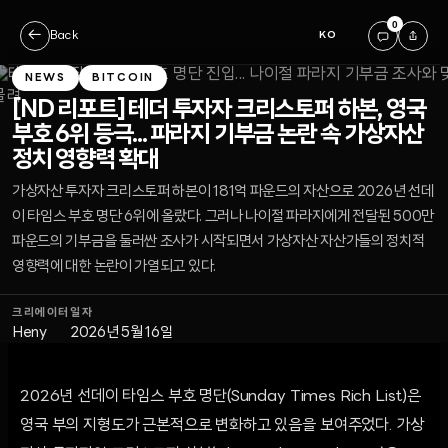
0
←
Back
KO
NEWS
BITCOIN
[ND 리포트] 테더 투자자 크리스토퍼 하본, 영국
부호 6위 등극... 파라지 기부금 논란 속 가상자산
정치 영향력 확대
가상자산 투자자 크리스토퍼 하본이 181억 파운드의 자산으로 2026년 선데
이 타임스 부호 명단 6위에 올랐다. 그러나 나이절 파라지에게 전달된 500만
파운드의 기부금을 둘러싼 조사가 시작되면서 가상자산 자산가들의 정치적
영향력에 대한 논란이 가열되고 있다.
크리에이터
일자
Heny
2026년 5월 16일
2026년 선데이 타임스 부호 명단(Sunday Times Rich List)은
영국 부의 지형도가 근본적으로 변화하고 있음을 보여주었다. 가상