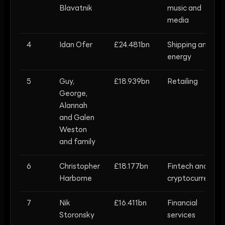
Blavatnik
music and
media
4
Idan Ofer
£24.481bn
Shipping and
energy
5
Guy,
£18.939bn
Retailing
George,
Alannah
and Galen
Weston
and family
6
Christopher
£18.177bn
Fintech and
Harborne
cryptocurrency
7
Nik
£16.411bn
Financial
Storonsky
services