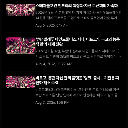
스테이블코인 인프라의 확장과 자산 토큰화의 가속화
2026년 8월, 삼성의 8억 대 기기 지갑화와 클라우드플레어의
AI 전용 결제 프로토콜 도입으로 스테이블코인이 단순 투기 수
단을 넘어 글로벌 디지털 경제의 핵심 인프라로 자리 잡고 있
Aug 6, 2026, 6:19 AM
다.
부탄 겔레푸 마인드풀니스 시티, 비트코인 국고의 능동
적 관리 체제 전환
2026년 8월 4일, 부탄의 겔레푸 마인드풀니스 시티(GMC)
가 토론토 기반의 3iQ를 비트코인 국고 관리자로 임명하며 단
순 보유에서 능동적 운용으로 전략을 전환했다. 이는 국왕의 1
Aug 4, 2026, 10:27 AM
만 BTC 기부 공약을 구체화하고 GMC를 글로벌 디지털 금융
허브로 육성하기 위한 핵심 단계다.
비트고, 통합 자산 관리 플랫폼 '링크' 출시... 기관용 파
편화 해소 주력
비트고(BitGo)가 코인베이스, 크라켄 등 주요 거래소와 자산
보관 서비스를 단일 인터페이스로 연결하는 '비트고 링크'를 출
시했다. 2026년 기관 투자자의 73%가 가상자산 비중 확대를
Aug 3, 2026, 1:58 PM
계획하는 가운데, 이번 출시는 파편화된 유동성 문제를 해결하
고 운영 효율성을 높이는 전환점이 될 전망이다.