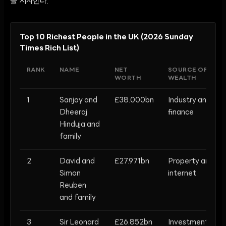
을 시사한다.
Top 10 Richest People in the UK (2026 Sunday
Times Rich List)
RANK
NAME
NET
SOURCE OF
WORTH
WEALTH
1
Sanjay and
£38.000bn
Industry and
Dheeraj
finance
Hinduja and
family
2
David and
£27.971bn
Property and
Simon
internet
Reuben
and family
3
Sir Leonard
£26.852bn
Investment,