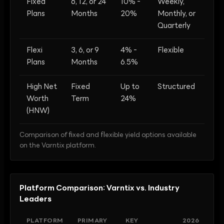
Fixed
6, 12, or 24
10% -
Weekly,
Plans
Months
20%
Monthly, or
Quarterly
Flexi
3, 6, or 9
4% -
Flexible
Plans
Months
6.5%
High Net
Fixed
Up to
Structured
Worth
Term
24%
(HNW)
Comparison of fixed and flexible yield options available
on the Varntix platform.
Platform Comparison: Varntix vs. Industry
Leaders
PLATFORM
PRIMARY
KEY
2026