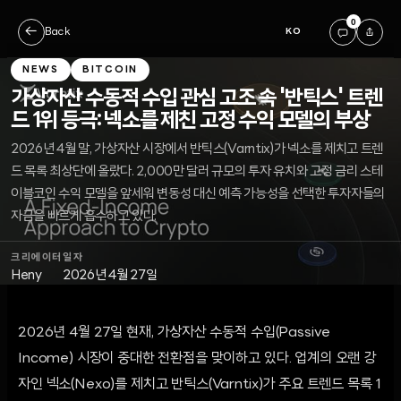
0
←
Back
KO
NEWS
BITCOIN
가상자산 수동적 수입 관심 고조 속 '반틱스' 트렌
드 1위 등극: 넥소를 제친 고정 수익 모델의 부상
2026년 4월 말, 가상자산 시장에서 반틱스(Varntix)가 넥소를 제치고 트렌
드 목록 최상단에 올랐다. 2,000만 달러 규모의 투자 유치와 고정 금리 스테
이블코인 수익 모델을 앞세워 변동성 대신 예측 가능성을 선택한 투자자들의
자금을 빠르게 흡수하고 있다.
크리에이터
일자
Heny
2026년 4월 27일
2026년 4월 27일 현재, 가상자산 수동적 수입(Passive
Income) 시장이 중대한 전환점을 맞이하고 있다. 업계의 오랜 강
자인 넥소(Nexo)를 제치고 반틱스(Varntix)가 주요 트렌드 목록 1