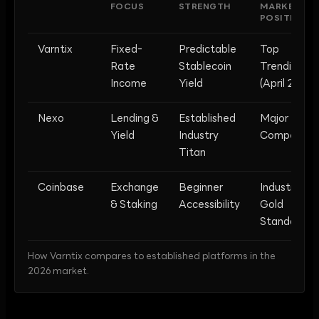
FOCUS
STRENGTH
MARKET
POSITION
Varntix
Fixed-
Predictable
Top
Rate
Stablecoin
Trending
Income
Yield
(April 2026)
Nexo
Lending &
Established
Major
Yield
Industry
Competitor
Titan
Coinbase
Exchange
Beginner
Industry
& Staking
Accessibility
Gold
Standard
How Varntix compares to established platforms in the
2026 market.