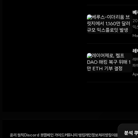
베
20
익
Ma
레
레이
파이
Ap
분석 
윤리 원칙
Discord 봇
캠페인 가이드
커뮤니티 랭킹
개인정보처리방침
이용약관
쿠키 설