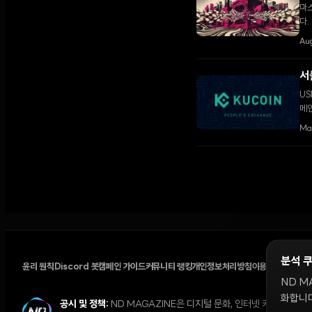
마스
다.
Au
서
US
메
Ma
분석 
윤리 원칙
Discord 봇
캠페인 가이드
커뮤니티 랭킹
개인정보처리방침
이용약관
쿠키 설
ND M
화합니다
공시 및 정책:
ND MAGAZINE은 디지털 문화, 인터넷 커뮤니티,