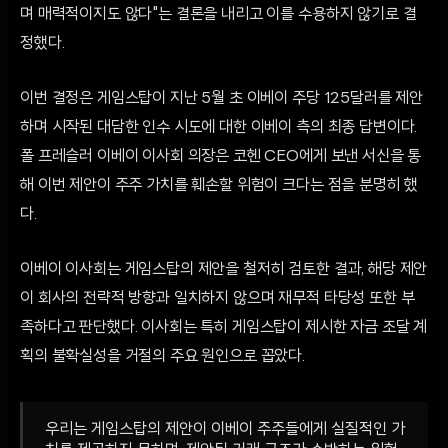
며 매력적이지도 않다"는 결론을 내리고 이를 수용하지 않기로 결
정했다.
이번 결정은 게임스탑이 지난 5월 초 이베이 주당 125달러를 제안
하며 시작된 대담한 인수 시도에 대한 이베이 측의 최종 답변이다.
폴 프레슬러 이베이 이사회 의장은 코헨 CEO에게 보낸 서신을 통
해 이번 제안이 주주 가치를 훼손할 위험이 크다는 점을 분명히 했
다.
이베이 이사회는 게임스탑의 제안을 철저히 검토한 결과, 해당 제안
이 회사의 전략적 방향과 일치하지 않으며 재무적 타당성 또한 부
족하다고 판단했다. 이사회는 특히 게임스탑이 제시한 자금 조달 계
획의 불확실성을 거절의 주요 원인으로 꼽았다.
우리는 게임스탑의 제안이 이베이 주주들에게 실질적인 가