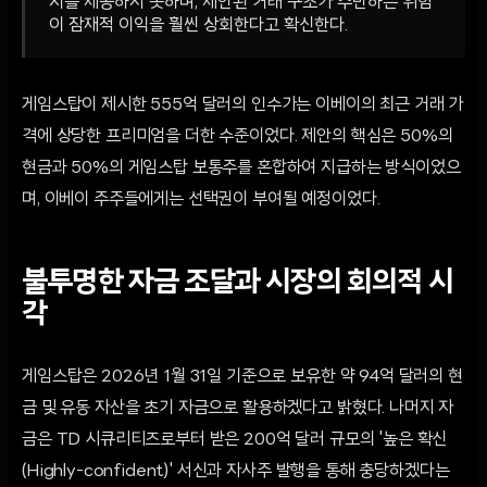
치를 제공하지 못하며, 제안된 거래 구조가 수반하는 위험
이 잠재적 이익을 훨씬 상회한다고 확신한다.
게임스탑이 제시한 555억 달러의 인수가는 이베이의 최근 거래 가
격에 상당한 프리미엄을 더한 수준이었다. 제안의 핵심은 50%의
현금과 50%의 게임스탑 보통주를 혼합하여 지급하는 방식이었으
며, 이베이 주주들에게는 선택권이 부여될 예정이었다.
불투명한 자금 조달과 시장의 회의적 시
각
게임스탑은 2026년 1월 31일 기준으로 보유한 약 94억 달러의 현
금 및 유동 자산을 초기 자금으로 활용하겠다고 밝혔다. 나머지 자
금은 TD 시큐리티즈로부터 받은 200억 달러 규모의 '높은 확신
(Highly-confident)' 서신과 자사주 발행을 통해 충당하겠다는