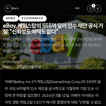
0
←
Back
KO
NEWS
ECOMMERCE
eBay, 게임스탑의 555억 달러 인수 제안 공식 거
절: "신뢰성도 매력도 없다"
이베이 이사회가 게임스탑의 555억 달러 규모 비자발적 인수 제안을 공식적
으로 거절했다. 이사회는 이번 제안이 신뢰할 수 없으며 주주 가치 제고에 도
움이 되지 않는다고 판단했다.
크리에이터
일자
Heny
2026년 5월 15일
이베이(eBay Inc.)가 게임스탑(GameStop Corp.)의 555억 달
러 규모 비자발적 인수 제안을 공식적으로 거절하며 기업 인수 시
장에 큰 파장을 일으켰다. 2026년 5월 12일, 이베이 이사회는 라
이언 코헨 게임스탑 CEO가 제시한 합병안에 대해 "신뢰할 수 없으