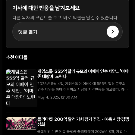
기사에 대한 반응을 남겨보세요
다른 독자의 코멘트를 보고, 바로 의견을 남길 수 있습니다.
댓글 열기
추천 아티클
게임스톱, 555억 달러 규모의 이베이 인수 제안... '아마
존 대항마' 노린다
2026년 5월 4일, 게임스톱이 이베이에 555억 달러 규모의
인수 제안을 하며 이커머스 시장의 지각변동을 예고했다. 라이
언 코언 CEO는 이번 인수를 통해 이베이를 아마존의 강력한
May 4, 2026, 12:00 AM
경쟁자로 탈바꿈시키겠다는 포부를 밝혔다.
폴리마켓, 200억 달러 가치 평가 추진…예측 시장 경쟁
심화
블록체인 기반 예측 플랫폼 폴리마켓이 2026년 8월, 기업 가