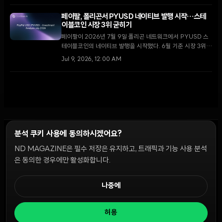
록한 밈코인 '캐시캣'에 집중되는 이례적인 현상이 나타났다.
페이팔, 폴리곤서 PYUSD 네이티브 발행 시작…스테
이블코인 시장 3위 굳히기
페이팔이 2026년 7월 9일 폴리곤 네트워크에서 PYUSD 스
테이블코인의 네이티브 발행을 시작했다. 6월 기준 시장 3위를
기록한 PYUSD는 이번 확장을 통해 글로벌 기업 결제와 국제
Jul 9, 2026, 12:00 AM
송금 시장에서의 입지를 더욱 강화할 전망이다.
분석 쿠키 사용에 동의하시겠어요?
ND MAGAZINE은 필수 저장은 유지하고, 트래픽과 기능 사용 분석
윤리 원칙
Discord 봇
캠페인 가이드
커뮤니티 랭킹
개인정보처리방침
이용약관
은 동의한 경우에만 활성화합니다.
쿠키 설정
나중에
© 2026 NDD INC. 모든 권리 보유.
허용
공시 및 정책:
>