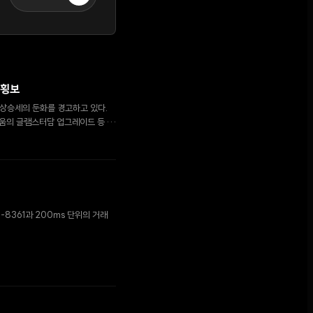
 횡보
 상승세의 둔화를 경고하고 있다.
리움의 글램스터담 업그레이드 등 새
P-8361과 200ms 단위의 거래