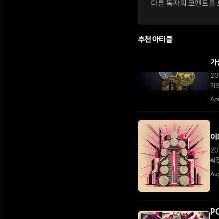
다른 독자의 코멘트를 보
추천 아티클
가
20
기관
로
Ap
이
20
확
Aug
P