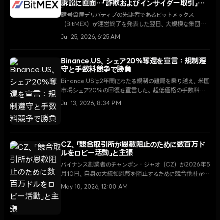
訴訟に直面…「詐欺およびインサイダー取引」の
疑い
暗号資産デリバティブの先駆者であるビットメックス
（BitMEX）が運営終了を発表した翌日、大規模な集団訴
訟に巻き込まれた。ユーザーが資産回収を急ぐ中、プラッ
Jul 25, 2026, 6:25 AM
トフォームの組織的な不正行為の疑いも浮上しており、市
場の信頼が急速に崩壊している。
Binance.US、シェア20%奪還を宣言：規制遵
守と手数料競争で勝負
Binance.USは2年間にわたる規制の難局を乗り越え、米国
市場シェア20%の回復を宣言した。超低価格の手数料と
法定通貨サービスの復旧を武器に、コインベースやクラー
Jul 13, 2026, 8:34 PM
ケンが主導する市場構造に挑む。
CZ、「競合取引所が恩赦阻止のために数百万ド
ルをロビー活動」と主張
バイナンス創業者のチャンポン・ジャオ（CZ）が2026年5
月10日、自身の大統領恩赦を阻止するために競合他社が大
規模な資金を動員したと主張し、業界内の葛藤が深まって
May 10, 2026, 12:00 AM
いる。