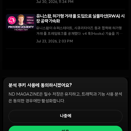
감축한다. 이번 조치는 2026년 7월 가상자산 업계 전반에 몰
Jul 30, 2026, 11:34 PM
아친 대규모 구조조정의 일환으로, 루노는 향후 자동화 기술 도
입과 기관 고객 유치에 집중할 계획이다.
유니스왑, 허가형 거래 풀 도입으로 실물자산(RWA) 시
장 공략 가속화
유니스왑이 슈퍼스테이트, 시큐리타이즈 등과 협력해 허가형
거래 풀 프레임워크를 공개했다. v4 훅(Hooks) 기술을 기반
으로 블랙록의 BUIDL 펀드 등 제도권 자산에 유동성을 공급하
Jul 23, 2026, 2:03 PM
며 온체인 청산 및 결제 시스템의 혁신을 주도하고 있다.
분석 쿠키 사용에 동의하시겠어요?
ND MAGAZINE은 필수 저장은 유지하고, 트래픽과 기능 사용 분석
윤리 원칙
Discord 봇
캠페인 가이드
커뮤니티 랭킹
개인정보처리방침
이용약관
은 동의한 경우에만 활성화합니다.
쿠키 설정
나중에
© 2026 NDD INC. 모든 권리 보유.