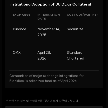
Institutional Adoption of BUIDL as Collateral
EXCHANGE
INTEGRATION
CUSTODY/PARTNER
C
DATE
T
Binance
November 14,
Securitize
O
2025
e
c
OKX
April 28,
Standard
R
2026
Chartered
i
c
Comparison of major exchange integrations for
BlackRock's tokenized fund as of April 2026.
본 콘텐츠는 정보 및 논평을 위한 것이며 투자 자문이 아닙니다.