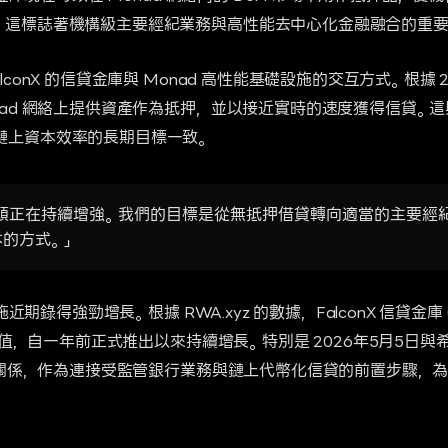
。這標誌著機構級主要經紀業務與高性能去中心化金融融合的重要
lconX 的信貸金庫與 Monad 高性能基礎設施的交互方式。根據 2
ad 網絡上提供資產作為抵押，並以接近實時的速度獲得信貸。這與 F
鏈上資本效率的長期目標一致。
勢頭正在持續增強。我們的目標是從無抵押借貸轉向適當的主要經
的方式。」
近期錄得強勁增長。根據 RWA.xyz 的數據，FalconX 信貸金庫 (Cre
散價值，自一年前正式推出以來持續增長。特別是 2026年5月5日與希格
夥伴關係，作為連接受監管銀行業務與鏈上代幣化信貸的前置步驟，為此