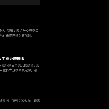
105%。隨著美國證券交易委員
WA）市場已進入新階段。
RWA 生態系統擴張
ifuge 進行數百萬美元的投資。此
se 宣佈大規模裁員之際，引發
其預測，即到 2028 年，現實