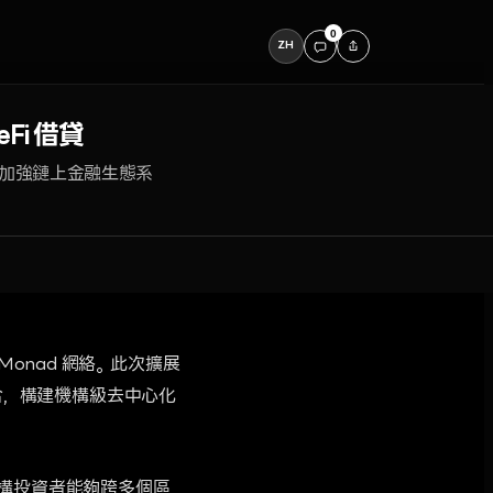
0
ZH
Fi 借貸
旨在加強鏈上金融生態系
Monad 網絡。此次擴展
合，構建機構級去中心化
使機構投資者能夠跨多個區