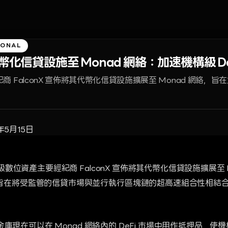
IONAL
展代幣化信貸設施至 Monad 網絡：加速機構級 De
 FalconX 宣佈將其代幣化信貸設施擴展至 Monad 網絡，
年5月15日
構級數位資產主要經紀商 FalconX 宣佈將其代幣化信貸設施擴展至 
旨在將受監管的信貸市場與並行執行區塊鏈的超高速組合性相結
信貸金庫現在可以在 Monad 網絡內的 DeFi 市場中用作抵押品，