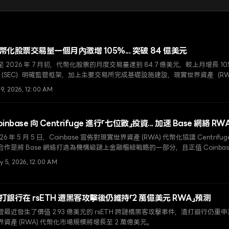
幣化股票交易量一個月內激增 105%... 突破 84 億美元
至 2026 年 7 月初，代幣化股票的月度交易量達到 84.7 億美元，較上月增長 
（SEC）明確監管框架，加上主要交易所完成基礎設施建設，現實世界資產（R
 9, 2026, 12:00 AM
oinbase 向 Centrifuge 進行「七位數」投資... 加速 Base 網絡 
026 年 5 月 5 日，Coinbase 宣佈對現實世界資產 (RWA) 代幣化協議 Centr
合作是將 Base 網絡打造為機構級鏈上金融樞紐戰略的一部分，且正值 Coinba
界關注。
y 5, 2026, 12:00 AM
打銀行在 rsETH 遭黑客攻擊後仍維持「2 萬億美元 RWA」預測
管最近發生了價值 2.93 億美元的 rsETH 跨鏈橋黑客攻擊事件，渣打銀行仍重申
界資產 (RWA) 代幣化市場規模將增長至 2 萬億美元。