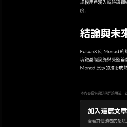
規模用戶湧入時驗證網絡
度。
結論與未
FalconX 向 Mo
塊鏈基礎設施與受監管信
Monad 展示的技術
本內容僅供資訊與評論用途，
加入這篇文
看看其他讀者的想法