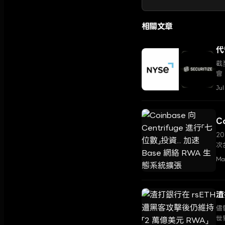
相關文章
代
截
會
Jul
C
2
次
業
Ma
渣
儘
世