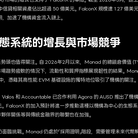
) 市場的增長也支持了 FalconX 的舉措。截至 2026年5月，鏈
中信貸相關資產佔比超過 50 億美元。FalconX 規模達 1.27 
用，加速了機構資金流入鏈上。
 生態系統的增長與市場競爭
勢頭也值得關注。自 2026年2月以來，Monad 的總鎖倉價值 (TV
市場趨勢疲軟的情況下，流動性和質押指標展現韌性的結果。Mona
競爭中，憑藉其高性能 EVM 基礎設施的獨特地位吸引了機構的關注。
Valos 和 Accountable 已合作利用 Agora 的 AUSD 推出
1 億美元。FalconX 的加入預計將進一步推動這種以機構為中心的生
的合作夥伴關係等與傳統金融界的聯繫也在加強。
面臨挑戰。Monad 仍處於「採用證明」階段，需要管理未來代