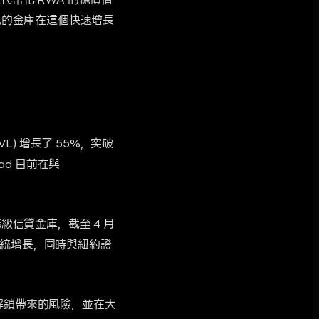
上代幣化 RWA 的總價值
億美元的金庫在這個快速增長
L) 增長了 55%，突破
d 目前在與
了機構級信貸金庫，截至 4 月
態系統增長，同時與紐約證
幣解鎖帶來的風險，並在大