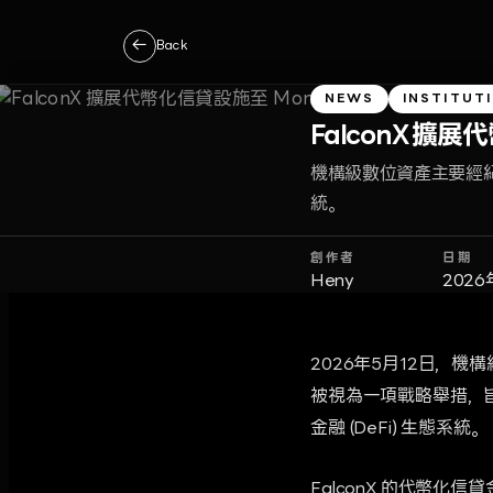
←
Back
NEWS
INSTITUT
FalconX 擴
機構級數位資產主要經紀商
統。
創作者
日期
Heny
2026
2026年5月12日，機
被視為一項戰略舉措，
金融 (DeFi) 生態系統。
FalconX 的代幣化