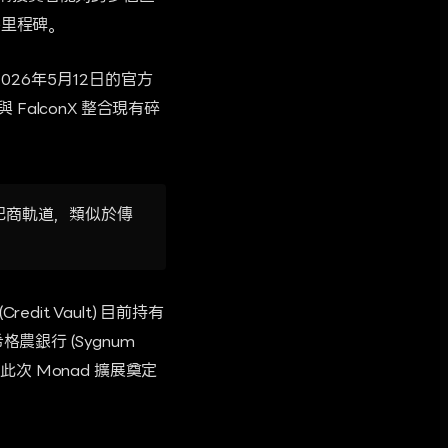
里程碑。
026年5月12日的官方
alconX 整合現有碎
紀商軌道，類似於傳
dit Vault) 目前持有
農銀行 (Sygnum
次 Monad 擴展奠定