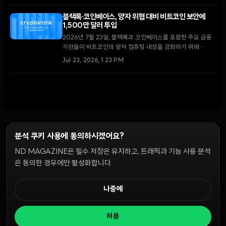
입과 기관 고객 유치에 집중할 계획이다.
블랙록·코인베이스, 양자 위협 대비 비트코인 보안에
1,500만 달러 투입
2026년 7월 23일, 블랙록과 코인베이스를 포함한 주요 금융
기관들이 비트코인의 양자 컴퓨팅 내성을 강화하기 위해
1,500만 달러 규모의 펀딩을 발표했다. 이번 조치는 기관 자금
Jul 23, 2026, 1:23 PM
의 유입을 넘어 네트워크의 장기적 생존을 위한 기술적 방어 체
계 구축에 초점을 맞추고 있다.
분석 쿠키 사용에 동의하시겠어요?
ND MAGAZINE은 필수 저장은 유지하고, 트래픽과 기능 사용 분석
윤리 원칙
Discord 봇
캠페인 가이드
커뮤니티 랭킹
개인정보처리방침
이용약관
은 동의한 경우에만 활성화합니다.
쿠키 설정
나중에
© 2026 NDD INC. 모든 권리 보유.
허용
공시 및 정책:
>