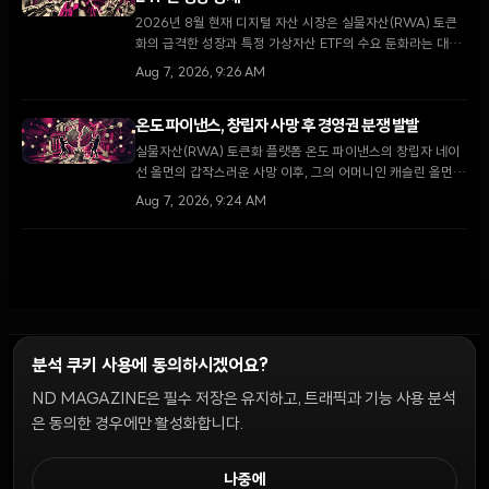
2026년 8월 현재 디지털 자산 시장은 실물자산(RWA) 토큰
화의 급격한 성장과 특정 가상자산 ETF의 수요 둔화라는 대조
적인 국면을 맞이하고 있다. 코인셰어즈에 따르면 RWA 예치
Aug 7, 2026, 9:26 AM
금은 74억 달러로 세 배 이상 증가한 반면, 하이퍼리퀴드 ETF
는 규제권 내 경쟁자들의 등장으로 유입세가 꺾였다.
온도 파이낸스, 창립자 사망 후 경영권 분쟁 발발
실물자산(RWA) 토큰화 플랫폼 온도 파이낸스의 창립자 네이
선 올먼의 갑작스러운 사망 이후, 그의 어머니인 캐슬린 올먼이
현 CEO 이안 디 보드의 해임을 요구하며 델라웨어 형평법 법
Aug 7, 2026, 9:24 AM
원에 소송을 제기했다.
분석 쿠키 사용에 동의하시겠어요?
ND MAGAZINE은 필수 저장은 유지하고, 트래픽과 기능 사용 분석
윤리 원칙
Discord 봇
캠페인 가이드
커뮤니티 랭킹
개인정보처리방침
이용약관
은 동의한 경우에만 활성화합니다.
쿠키 설정
나중에