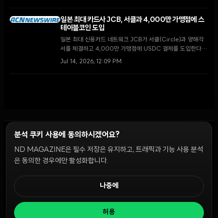
가 주도 제재 회피를 차단하기 위한 '경제적 분노 작전'의 일환
으로 평가된다.
일본 최대 카드사 JCB, 서클과 4,000만 가맹점에 스
테이블코인 도입
일본 최대 신용카드 네트워크 JCB가 서클(Circle)과 양해각
서를 체결하고 4,000만 가맹점에 USDC 결제를 도입한다.
이는 일본 금융청의 규제 개편에 따른 조치로, 현금 중심의 일
Jul 14, 2026, 12:09 PM
본 경제가 디지털 자산 생태계로 전환되는 중대한 이정표가 될
전망이다.
분석 쿠키 사용에 동의하시겠어요?
ND MAGAZINE은 필수 저장은 유지하고, 트래픽과 기능 사용 분석
윤리 원칙
Discord 봇
캠페인 가이드
커뮤니티 랭킹
개인정보처리방침
이용약관
은 동의한 경우에만 활성화합니다.
쿠키 설정
나중에
© 2026 NDD INC. 모든 권리 보유.
허용
공시 및 정책:
>