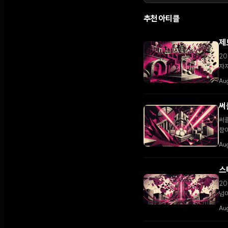
추천 아티클
제
20
자
Au
써
써클
참여
Aug
스
20
넘어
Aug