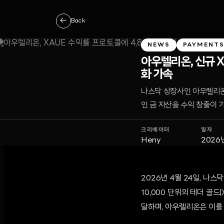
←
Back
NEWS
PAYMENT
아우렐리온, 신규 X
화 가속
나스닥 상장사인 아우렐리온이
인 금 자산을 수익 창출이
크리에이터
일자
Heny
2026
2026년 4월 24일, 나스
10,000 단위의 테더 골드
달하며, 아우렐리온은 이를