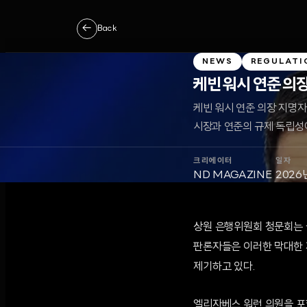
←
Back
NEWS
REGULATI
케빈 워시 연준 의장
케빈 워시 연준 의장 지명자
시장과 연준의 규제 독립성
크리에이터
일자
ND MAGAZINE
2026
상원 은행위원회 청문회는 금
판론자들은 이러한 막대한 
제기하고 있다.
엘리자베스 워런 의원을 포