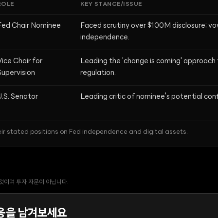
ROLE
KEY STANCE/ISSUE
Fed Chair Nominee
Faced scrutiny over $100M disclosure; vo
independence.
Vice Chair for
Leading the 'change is coming' approach 
Supervision
regulation.
U.S. Senator
Leading critic of nominee's potential confl
ir stated positions on Fed independence and digital assets.
 것이며 투자 자문이 아닙니다.
응을 남겨보세요