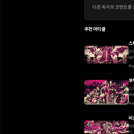
다른 독자의 코멘트를 보
추천 아티클
스
20
넘어
Aug
부
20
유에
성하
Au
비
비트
다.