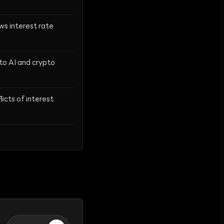
ws interest rate
to AI and crypto
icts of interest.