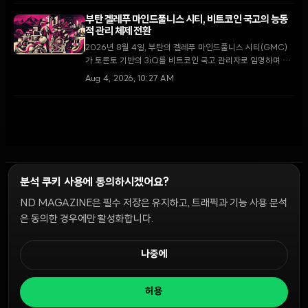
부탄 겔레푸 마인드풀니스 시티, 비트코인 국고의 능동
적 관리 체제 전환
2026년 8월 4일, 부탄의 겔레푸 마인드풀니스 시티(GMC)
가 토론토 기반의 3iQ를 비트코인 국고 관리자로 임명하며 단
순 보유에서 능동적 운용으로 전략을 전환했다. 이는 국왕의 1
Aug 4, 2026, 10:27 AM
만 BTC 기부 공약을 구체화하고 GMC를 글로벌 디지털 금융
허브로 육성하기 위한 핵심 단계다.
분석 쿠키 사용에 동의하시겠어요?
ND MAGAZINE은 필수 저장은 유지하고, 트래픽과 기능 사용 분석
윤리 원칙
Discord 봇
캠페인 가이드
커뮤니티 랭킹
개인정보처리방침
이용약관
은 동의한 경우에만 활성화합니다.
쿠키 설정
나중에
© 2026 NDD INC. 모든 권리 보유.
허용
공시 및 정책:
>