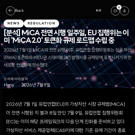
0
←
Back
KO
NEWS
REGULATION
[분석] MiCA 전면 시행 일주일, EU 집행위는 이
미 'MiCA 2.0' 토큰화 규제 로드맵 수립 중
2026년 7월 1일 MiCA의 전면 시행 이후, 유럽연합 집행위원회는 실물 자산
(RWA) 토큰화와 비EU권 스테이블코인 발행사를 규제망에 포함시키기 위한
새로운 컨설팅에 착수했다.
크리에이터
일자
Heny
2026년 7월 9일
2026년 7월 1일 유럽연합(EU)의 가상자산 시장 규제법(MiCA)
이 전면 시행된 지 불과 8일 만인 7월 9일, 유럽연합 집행위원회
(EC)는 이미 해당 프레임워크의 다음 단계 진화를 준비하고 있다.
가상자산 서비스 제공업체(CASP)에 대한 기존 유예 기간이 종료