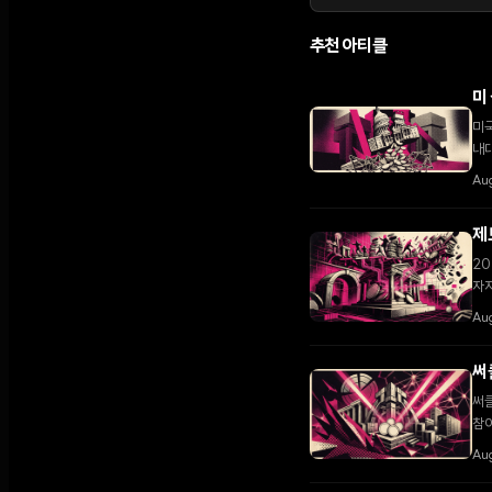
추천 아티클
미
미국
내대
다.
Au
제
20
자
Au
써
써클
참여
Aug