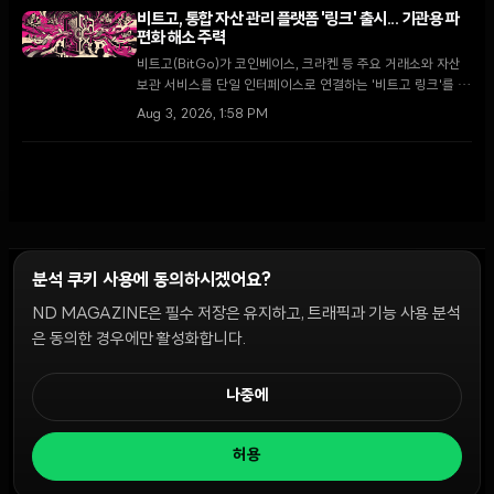
허브로 육성하기 위한 핵심 단계다.
비트고, 통합 자산 관리 플랫폼 '링크' 출시... 기관용 파
편화 해소 주력
비트고(BitGo)가 코인베이스, 크라켄 등 주요 거래소와 자산
보관 서비스를 단일 인터페이스로 연결하는 '비트고 링크'를 출
시했다. 2026년 기관 투자자의 73%가 가상자산 비중 확대를
Aug 3, 2026, 1:58 PM
계획하는 가운데, 이번 출시는 파편화된 유동성 문제를 해결하
고 운영 효율성을 높이는 전환점이 될 전망이다.
분석 쿠키 사용에 동의하시겠어요?
ND MAGAZINE은 필수 저장은 유지하고, 트래픽과 기능 사용 분석
윤리 원칙
Discord 봇
캠페인 가이드
커뮤니티 랭킹
개인정보처리방침
이용약관
은 동의한 경우에만 활성화합니다.
쿠키 설정
나중에
© 2026 NDD INC. 모든 권리 보유.
허용
공시 및 정책:
>