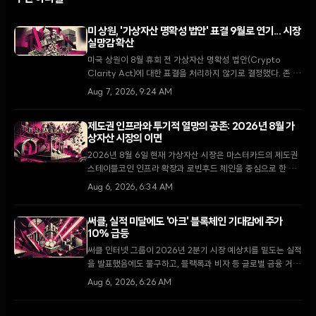
미 상원, '가상자산 명확성 법안' 표결 9월로 연기... 시장
실망감 확산
미국 상원이 8월 휴회 전 가상자산 명확성 법안(Crypto
Clarity Act)에 대한 표결을 처리하지 않기로 결정했다. 존 튠
다수당 원내대표는 9월 복귀 후 최우선 과제로 다룰 것을 약속
Aug 7, 2026, 9:24 AM
했으나, 입법 지연 소식에 XRP가 5.5% 하락하는 등 시장은
약세를 보이고 있다.
제도권 인프라와 투기적 열망의 공존: 2026년 8월 가
상자산 시장의 이면
2026년 8월 6일 현재 가상자산 시장은 마스터카드의 제도권
스테이블코인 인프라 확장과 로빈후드 체인을 중심으로 한 소
매 투자자들의 밈코인 투기라는 극명한 대조를 보이고 있다.
Aug 6, 2026, 6:34 AM
써클, 실적 미달에도 '아크' 블록체인 기대감에 주가
10% 급등
써클 인터넷 그룹이 2026년 2분기 시장 예상치를 밑도는 실적
을 발표했음에도 불구하고, 블랙록과 비자 등 글로벌 금융 거물
들이 참여하는 '아크' 블록체인의 검증인 명단을 공개하며 시장
Aug 6, 2026, 6:26 AM
의 뜨거운 반응을 이끌어냈다.