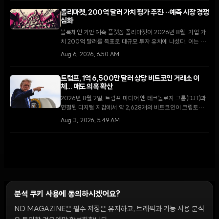
는 규제권 내 경쟁자들의 등장으로 유입세가 꺾였다.
폴리마켓, 200억 달러 가치 평가 추진…예측 시장 경쟁
심화
블록체인 기반 예측 플랫폼 폴리마켓이 2026년 8월, 기업 가
치 200억 달러를 목표로 대규모 투자 유치에 나섰다. 이는 지
난 4월 비공개로 진행된 150억 달러 규모의 펀딩 이후 불과 4
Aug 6, 2026, 6:50 AM
개월 만의 행보다.
트럼프, 1억 6,500만 달러 상당 비트코인 거래소 이
체... 매도 의혹 확산
2026년 8월 2일, 트럼프 미디어 앤 테크놀로지 그룹(DJT)과
연결된 디지털 지갑에서 약 2,628개의 비트코인이 크립토닷컴
거래소로 이동했다. 막대한 운영 손실을 기록 중인 가운데 이번
Aug 3, 2026, 5:49 AM
이체가 자산 매각을 통한 자금 확보 차원인지에 대한 논란이 일
고 있다.
분석 쿠키 사용에 동의하시겠어요?
ND MAGAZINE은 필수 저장은 유지하고, 트래픽과 기능 사용 분석
윤리 원칙
Discord 봇
캠페인 가이드
커뮤니티 랭킹
개인정보처리방침
이용약관