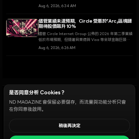
張，另一方面是以Robinhood Chain為中心的散戶投資
Aug 6, 2026, 6:34 AM
者對迷因幣的投機行為。
儘管業績未達預期，Circle 受惠於「Arc」區塊鏈
期待股價飆升 10%
儘管 Circle Internet Group 公佈的 2026 年第二季業績
低於市場預期，但隨著貝萊德與 Visa 等全球金融巨頭參
與的「Arc」區塊鏈驗證者名單公佈，成功引發市場熱烈迴
Aug 6, 2026, 6:26 AM
響。
是否同意分析 Cookies？
ND MAGAZINE 會保留必要儲存，而流量與功能分析只會
Discord Bots
在你同意後啟用。
倫理準則
廣告活動指南
社群排名
私隱政策
使用條款
Cookie 設定
稍後再決定
© 2026 NDD INC. 保留所有權利。