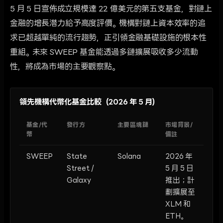
5 月 5 日宣佈成立規模達 22 億美元的第五支基金，對鏈上
金融的增長潛力給予高度評價。機構對鏈上資本效率的追
求已超越單純的流行趨勢，正引領金融基礎設施的根本性
重組。未來 SWEEP 基金能透過多鏈擴展吸收多少流動
性，將成為市場的主要觀察點。
領先機構代幣化基金比較（2026 年 5 月）
基金/代
發行方
主要區塊鏈
市場背景/
幣
備註
SWEEP
State
Solana
2026 年
Street /
5 月 5 日
Galaxy
推出；計
劃擴展至
XLM 和
ETH。