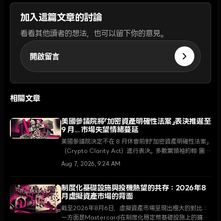
加入這篇文章的討論
看看其他讀者的想法，也可以留下你的意見。
開啟留言
相關文章
美國參議院將「加密資產明確性法案」表決推遲至
9 月... 市場失望情緒蔓延
美國參議院決定不在 8 月休會前對「加密資產明確性法案」
（Crypto Clarity Act）進行表決。多數黨領袖約翰·圖恩
（John Thune）承諾將在 9 月復會後將其列為首要任
Aug 7, 2026, 9:24 AM
務，但受立法延遲消息影響，XRP 下跌 5.5%，市場呈現
疲軟態勢。
制度化基礎設施與投機熱望的共存：2026年8
月虛擬資產市場的背面
截至2026年8月6日，虛擬資產市場呈現出極大的對比：
一方面是Mastercard在制度化穩定幣基礎設施上的擴