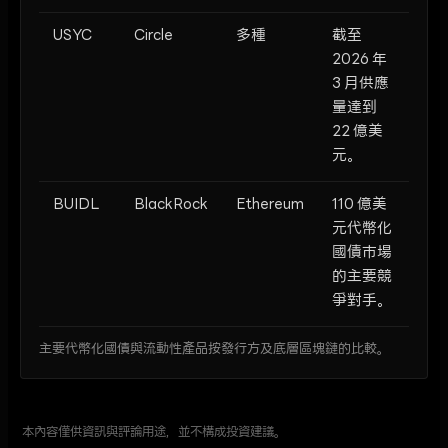
USYC
Circle
多種
截至
2026 年
3 月供應
量達到
22 億美
元。
BUIDL
BlackRock
Ethereum
110 億美
元代幣化
國債市場
的主要競
爭對手。
主要代幣化國債與流動性產品按發行方及底層區塊鏈的比較。
本內容僅供資訊與評論用途，並不構成投資建議。