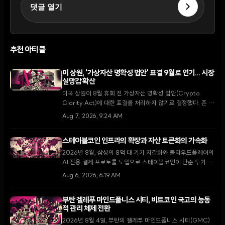
댓글 열기
추천 아티클
미 상원, '가상자산 명확성 법안' 표결 9월로 연기... 시장
실망감 확산
미국 상원이 8월 휴회 전 가상자산 명확성 법안(Crypto
Clarity Act)에 대한 표결을 처리하지 않기로 결정했다. 존 튠
다수당 원내대표는 9월 복귀 후 최우선 과제로 다룰 것을 약속
Aug 7, 2026, 9:24 AM
했으나, 입법 지연 소식에 XRP가 5.5% 하락하는 등 시장은
약세를 보이고 있다.
스테이블코인 인프라의 확장과 자산 토큰화의 가속화
2026년 8월, 삼성의 8억 대 기기 지갑화와 클라우드플레어의
AI 전용 결제 프로토콜 도입으로 스테이블코인이 단순 투기 수
단을 넘어 글로벌 디지털 경제의 핵심 인프라로 자리 잡고 있
Aug 6, 2026, 6:19 AM
다.
부탄 겔레푸 마인드풀니스 시티, 비트코인 국고의 능동
적 관리 체제 전환
2026년 8월 4일, 부탄의 겔레푸 마인드풀니스 시티(GMC)