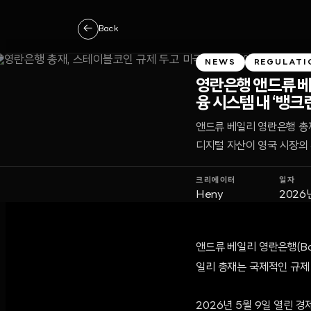
←
Back
NEWS
REGULATI
영란은행 앤드류 베일
융 시스템 내 ‘뱅크
앤드류 베일리 영란은행 총
디지털 자산이 영국 시장의 
크리에이터
일자
Heny
2026
앤드류 베일리 영란은행(B
일리 총재는 국제적인 규제 
2026년 5월 9일 열린 