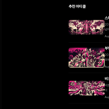
추천 아티클
스
20
넘어
Aug
부
20
유에
성하
Au
비
비트
다.
효
Aug