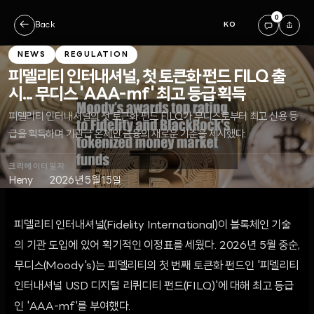
0
←
Back
KO
NEWS
REGULATION
피델리티 인터내셔널, 첫 토큰화 펀드 FILQ 출
시... 무디스 'AAA-mf' 최고 등급 획득
피델리티 인터내셔널의 첫 토큰화 펀드 FILQ가 무디스로부터 최고 신용 등
급을 획득하며 기관급 온체인 금융의 새로운 기준을 제시했다.
크리에이터
일자
Heny
2026년 5월 15일
피델리티 인터내셔널(Fidelity International)이 블록체인 기술
의 기관 도입에 있어 획기적인 이정표를 세웠다. 2026년 5월 중순,
무디스(Moody's)는 피델리티의 첫 번째 토큰화 펀드인 '피델리티
인터내셔널 USD 디지털 리퀴디티 펀드(FILQ)'에 대해 최고 등급
인 'AAA-mf'를 부여했다.