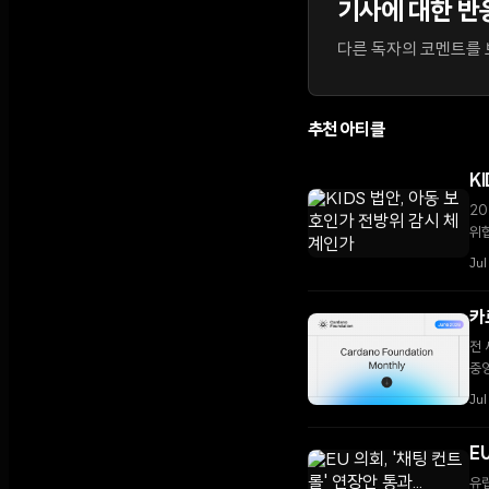
기사에 대한 반
다른 독자의 코멘트를 보
추천 아티클
K
20
위협
Jul
카
전
중앙
Jul
E
유럽