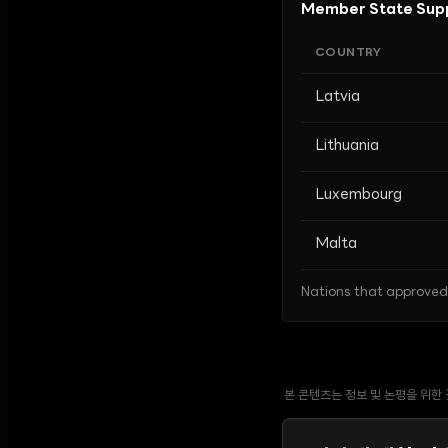
Member State Supp
COUNTRY
Latvia
Lithuania
Luxembourg
Malta
Nations that approved 
본 콘텐츠는 정보 및 논평을 위한