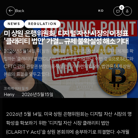
0
←
Back
KO
NEWS
REGULATION
미 상원 은행위원회, 디지털 자산 시장의 이정표
'클래리티 법안' 가결... 규제 불확실성 해소 기대
2026년 5월 14일, 미 상원 은행위원회는 디지털 자산 시장의 규제 체계를 확
립하는 '클래리티 법안(CLARITY Act)'을 가결했다. 이번 결정으로 SEC와
CFTC 간의 관할권 분쟁이 종식될 전기가 마련되었으며, 법안은 이제 상원
본회의 표결을 앞두고 있다.
크리에이터
일자
Heny
2026년 5월 15일
2026년 5월 14일, 미국 상원 은행위원회는 디지털 자산 시장의 명
확성을 확보하기 위한 '디지털 자산 시장 클래리티 법안
(CLARITY Act)'을 상원 본회의에 송부하기로 의결했다. 수개월