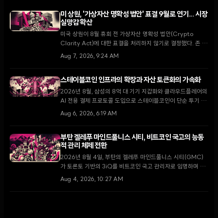
미 상원, '가상자산 명확성 법안' 표결 9월로 연기... 시장
실망감 확산
미국 상원이 8월 휴회 전 가상자산 명확성 법안(Crypto
Clarity Act)에 대한 표결을 처리하지 않기로 결정했다. 존 튠
다수당 원내대표는 9월 복귀 후 최우선 과제로 다룰 것을 약속
Aug 7, 2026, 9:24 AM
했으나, 입법 지연 소식에 XRP가 5.5% 하락하는 등 시장은
약세를 보이고 있다.
스테이블코인 인프라의 확장과 자산 토큰화의 가속화
2026년 8월, 삼성의 8억 대 기기 지갑화와 클라우드플레어의
AI 전용 결제 프로토콜 도입으로 스테이블코인이 단순 투기 수
단을 넘어 글로벌 디지털 경제의 핵심 인프라로 자리 잡고 있
Aug 6, 2026, 6:19 AM
다.
부탄 겔레푸 마인드풀니스 시티, 비트코인 국고의 능동
적 관리 체제 전환
2026년 8월 4일, 부탄의 겔레푸 마인드풀니스 시티(GMC)
가 토론토 기반의 3iQ를 비트코인 국고 관리자로 임명하며 단
순 보유에서 능동적 운용으로 전략을 전환했다. 이는 국왕의 1
Aug 4, 2026, 10:27 AM
만 BTC 기부 공약을 구체화하고 GMC를 글로벌 디지털 금융
허브로 육성하기 위한 핵심 단계다.