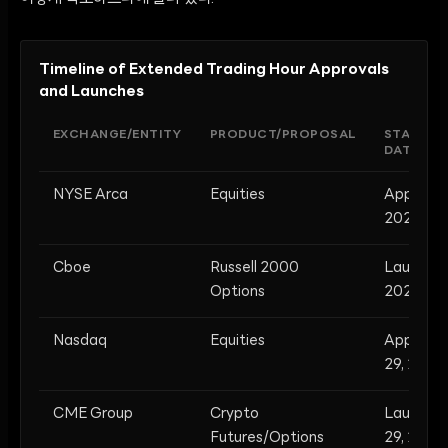
Timeline of Extended Trading Hour Approvals
and Launches
EXCHANGE/ENTITY
PRODUCT/PROPOSAL
STATUS/
DATE
NYSE Arca
Equities
Approve
2025
Cboe
Russell 2000
Launched
Options
2026
Nasdaq
Equities
Approve
29, 2026
CME Group
Crypto
Launchin
Futures/Options
29, 2026