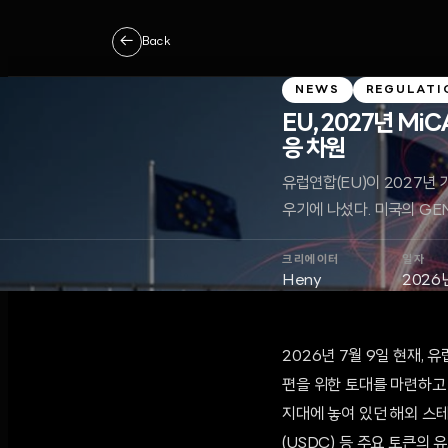
←
Back
NEWS
REGULATI
EU, 2027년 M
응 차원
유럽연합(EU)이 2027년
우기에 나섰다. 미국의 GE
크리에이터
일자
Heny
2026
2026년 7월 9일 현재, 유
편을 위한 토대를 마련하고 있
지대에 놓여 있던 해외 스테
(USDC) 등 주요 토큰의