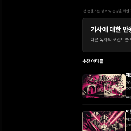
본 콘텐츠는 정보 및 논평을 위한
기사에 대한 반
다른 독자의 코멘트를 보
추천 아티클
제
20
자
Au
써
써클
참여