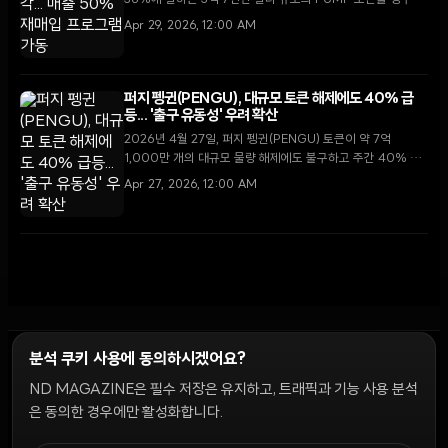
36%에 달하는 3억 7천만 달러 규모의 PUMP 토큰을 영구 소
각했다. 이와 함께 향후 플랫폼 매출의 50%를 토큰 재매입과
Apr 29, 2026, 12:00 AM
소각에 투입하는 자동화된 시스템 도입을 선언하며 강력한 디
플레이션 정책으로의 전환을 알렸다.
퍼지 펭귄(PENGU), 대규모 토큰 해제에도 40% 급
등... '출구 유동성' 우려 확산
2026년 4월 27일, 퍼지 펭귄(PENGU) 토큰이 약 7억
1,000만 개의 대규모 물량 해제에도 불구하고 주간 40% 이
상의 상승세를 기록했다. 전문가들은 이러한 이례적인 랠리가
Apr 27, 2026, 12:00 AM
대형 보유자들의 물량 정리를 위한 유동성 확보 수단일 수 있다
고 경고했다.
분석 쿠키 사용에 동의하시겠어요?
ND MAGAZINE은 필수 저장은 유지하고, 트래픽과 기능 사용 분석
윤리 원칙
Discord 봇
캠페인 가이드
커뮤니티 랭킹
개인정보처리방침
이용약관
은 동의한 경우에만 활성화합니다.
쿠키 설정